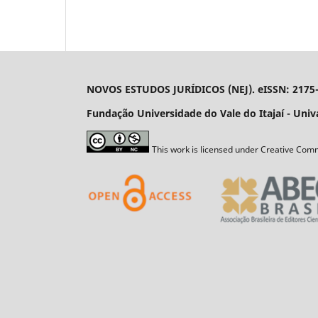
NOVOS ESTUDOS JURÍDICOS (NEJ). eISSN: 2175
Fundação Universidade do Vale do Itajaí - Univali
This work is licensed under Creative Comm