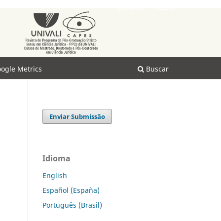
Cadastro
Acesso
ogle Metrics
Buscar
Enviar Submissão
Idioma
English
Español (España)
Português (Brasil)