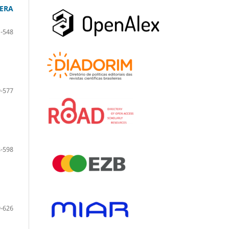
ERA
-548
-577
-598
-626