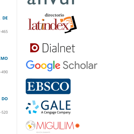
 DE
-465
EMO
-490
 DO
-520