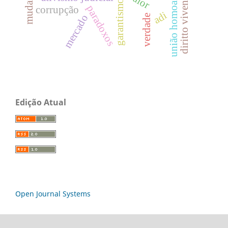
união homoafetiva.
diritto vivente
garantismo
paradoxos
corrupção
adi
mercado
verdade
Edição Atual
Open Journal Systems