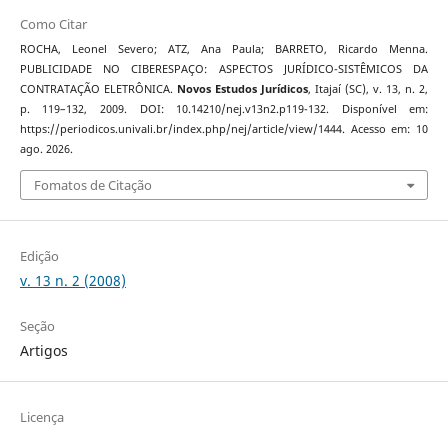
Como Citar
ROCHA, Leonel Severo; ATZ, Ana Paula; BARRETO, Ricardo Menna.
PUBLICIDADE NO CIBERESPAÇO: ASPECTOS JURÍDICO-SISTÊMICOS DA
CONTRATAÇÃO ELETRÔNICA.
Novos Estudos Jurí­dicos
, Itajaí­ (SC), v. 13, n. 2,
p. 119–132, 2009. DOI: 10.14210/nej.v13n2.p119-132. Disponível em:
https://periodicos.univali.br/index.php/nej/article/view/1444. Acesso em: 10
ago. 2026.
Fomatos de Citação
Edição
v. 13 n. 2 (2008)
Seção
Artigos
Licença