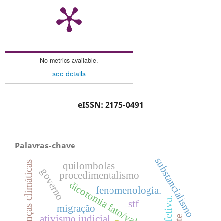
No metrics available.
see details
eISSN: 2175-0491
Palavras-chave
substancialismo
mudanças climáticas
quilombolas
governo
procedimentalismo
dicotomia fato/valor
fenomenologia.
stf
migração
ativismo judicial