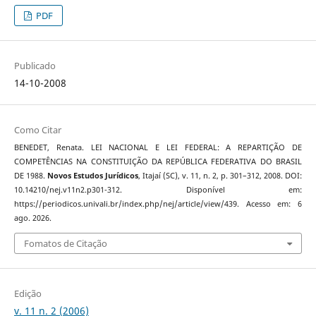
PDF
Publicado
14-10-2008
Como Citar
BENEDET, Renata. LEI NACIONAL E LEI FEDERAL: A REPARTIÇÃO DE
COMPETÊNCIAS NA CONSTITUIÇÃO DA REPÚBLICA FEDERATIVA DO BRASIL
DE 1988.
Novos Estudos Jurí­dicos
, Itajaí­ (SC), v. 11, n. 2, p. 301–312, 2008. DOI:
10.14210/nej.v11n2.p301-312. Disponível em:
https://periodicos.univali.br/index.php/nej/article/view/439. Acesso em: 6
ago. 2026.
Fomatos de Citação
Edição
v. 11 n. 2 (2006)