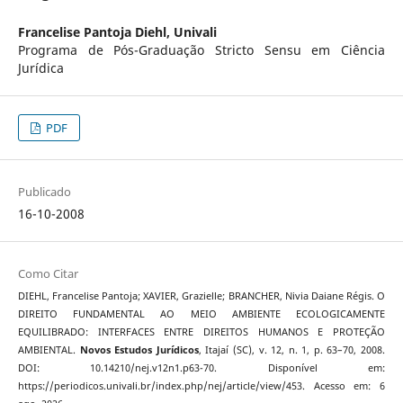
Francelise Pantoja Diehl,
Univali
Programa de Pós-Graduação Stricto Sensu em Ciência
Jurídica
PDF
Publicado
16-10-2008
Como Citar
DIEHL, Francelise Pantoja; XAVIER, Grazielle; BRANCHER, Nivia Daiane Régis. O
DIREITO FUNDAMENTAL AO MEIO AMBIENTE ECOLOGICAMENTE
EQUILIBRADO: INTERFACES ENTRE DIREITOS HUMANOS E PROTEÇÃO
AMBIENTAL.
Novos Estudos Jurí­dicos
, Itajaí­ (SC), v. 12, n. 1, p. 63–70, 2008.
DOI: 10.14210/nej.v12n1.p63-70. Disponível em:
https://periodicos.univali.br/index.php/nej/article/view/453. Acesso em: 6