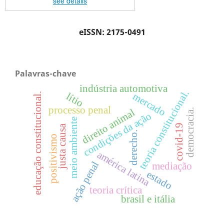
see details
eISSN: 2175-0491
Palavras-chave
indústria automotiva
teoria constitucional.
mercado
lítio
educação constitucional.
processo penal
democracia.
direito animal
condições da ação
meio ambiente
covid-19
justa causa
derecho.
positivismo
américa latina
ação penal
mediação
estado
teoria crítica
brasil e itália