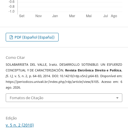
PDF (Español (España))
Como Citar
SOLABARRIETA DEL VALLE, Iraitz. DESARROLLO SOTENIBLE: UN ESFUERZO
CONCEPTUAL Y DE CARACTERIZACIÓN.
Revista Eletrônica Direito e Política
,
[S. l.]
, v. 5, n. 2, p. 64–83, 2014. DOI: 10.14210/rdp.v5n2.p64-83. Disponível em:
https://periodicos.univali.br/index.php/rdp/article/view/6105. Acesso em: 6
ago. 2026.
Fomatos de Citação
Edição
v. 5 n. 2 (2010)