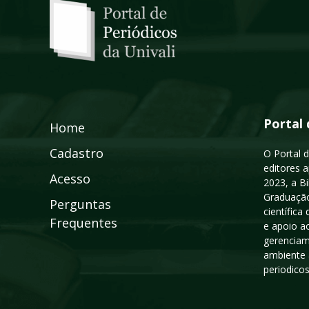
Portal 
Home
Cadastro
O Portal d
editores a
Acesso
2023, a B
Graduação
Perguntas
científic
Frequentes
e apoio a
gerenciam
ambiente 
periodico