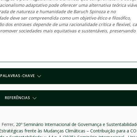
 racionalismo adaptativo pode oferecer uma alternativa teórica viáve
egrada de natureza e humanidade de Baruch Spinoza e no
ade deve ser compreendida como um objetivo ético e filosófico,
o dos entraves depende de uma racionalidade crítica e flexível, c
omover sociedades mais equitativas e sustentáveis, preservando 
PALAVRAS-CHAVE
REFERÊNCIAS
 Ferrer,
20º Seminário Internacional de Governança e Sustentabilidad
stratégicas frente às Mudanças Climáticas – Contribuição para a CO