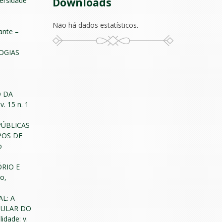
Downloads
versidade
Não há dados estatísticos.
ante –
OGIAS
O DA
. 15 n. 1
PÚBLICAS
POS DE
o
RIO E
o,
L: A
GULAR DO
idade: v.