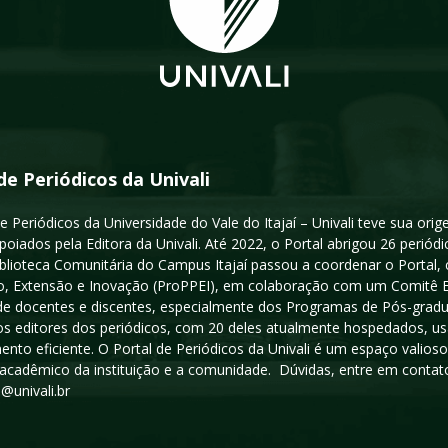
de Periódicos da Univali
e Periódicos da Universidade do Vale do Itajaí – Univali teve sua or
poiados pela Editora da Univali. Até 2022, o Portal abrigou 26 periódi
iblioteca Comunitária do Campus Itajaí passou a coordenar o Portal,
, Extensão e Inovação (ProPPEI), em colaboração com um Comitê Edit
a de docentes e discentes, especialmente dos Programas de Pós-gradua
os editores dos periódicos, com 20 deles atualmente hospedados, u
ento eficiente. O Portal de Periódicos da Univali é um espaço vali
acadêmico da instituição e a comunidade. Dúvidas, entre em contato
s@univali.br