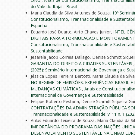
ONU
,
Anais de Constitucionalismo, Transnacionalidad
do Vale do Itajaí - Brasil
Maria Claudia da Silva Antunes de Souza,
19º Seminár
Constitucionalismo, Transnacionalidade e Sustentabilid
Espanha
Eduardo José Duarte, Airto Chaves Junior,
INTELIGÊN
DIGITAIS PARA A FORMULAÇÃO E MONITORAMENT
Constitucionalismo, Transnacionalidade e Sustentabili
Sustentabilidade
Jesarela Jacob Correia Dallago, Denise Schmitt Siquei
GARANTIA DO DIREITO A CIDADES SUSTENTÁVEIS
(2025): Seminário Internacional de Governança e Sust
Jéssica Lopes Ferreira Bertotti, Maria Claudia da Si
NO REGIME DE EMISSÕES: EXPERIÊNCIAS BRASIL 
MUDANÇAS CLIMÁTICAS
,
Anais de Constitucionalism
Internacional de Governança e Sustentabilidade
Felippe Roberto Pestana, Denise Schmitt Siqueira Ga
CONTRATAÇÕES DA ADMINISTRAÇÃO PÚBLICA SOBR
Transnacionalidade e Sustentabilidade: v. 11 n. 1 (2022
Aulus Eduardo Teixeira de Souza, Maria Claudia da Si
IMPORTÂNCIA DO PROGRAMA DAS NAÇÕES UNIDA
DESENVOLVIMENTO SUSTENTÁVEL NA UNIÃO EUR