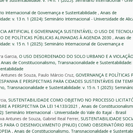
e e Sustentabilidade: v. 14 n. 1 (2025): Seminário Internacional - Uni
io Internacional de Governança e Sustentabilidade
,
Anais de
ade: v. 13 n. 1 (2024): Seminário Internacional - Universidade de Alic
CIA ARTIFICIAL E GOVERNANÇA SUSTENTÁVEL: O USO DE TECNOL
O DE POLÍTICAS PÚBLICAS ALINHADAS À AGENDA 2030
,
Anais de
dade: v. 15 n. 1 (2025): Seminário Internacional de Governança e
ra Garcia,
O USO DESORDENADO DO SOLO URBANO E A VIOLAÇÃ
,
Anais de Constitucionalismo, Transnacionalidade e Sustentabilidade: v
entabilidade
lva Antunes de Souza, Paulo Márcio Cruz,
GOVERNANÇA E POLÍTICAS 
E ESPANHA E PERSPECTIVAS PARA CIDADES SUSTENTÁVEIS EM TEM
o, Transnacionalidade e Sustentabilidade: v. 15 n. 1 (2025): Seminári
rcia,
SUSTENTABILIDADE COMO OBJETIVO NO PROCESSO LICITATÓ
E A PERSPECTIVA DA LEI 14.133/2021
,
Anais de Constitucionalism
): Seminário Internacional - Universidade do Vale do Itajaí - Brasil
lva Antunes de Souza, Gabriel Real Ferrer,
SUSTENTABILIDADE SOCIA
S PARA O DESENVOLVIMENTO (PNUD) COMO OBSERVATÓRIO RE
OPEIA
,
Anais de Constitucionalismo, Transnacionalidade e Sustentabil