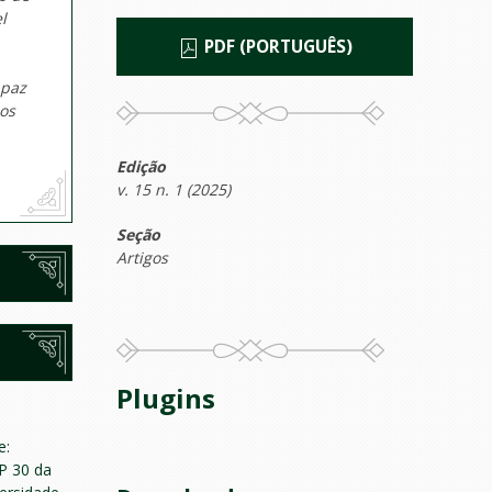
l
PDF (PORTUGUÊS)
apaz
os
Edição
v. 15 n. 1 (2025)
Seção
Artigos
Plugins
e:
P 30 da