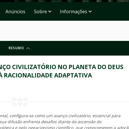
Anúncios
Sobre
Informações
RESUMO
ÇO CIVILIZATÓRIO NO PLANETA DO DEUS
À RACIONALIDADE ADAPTATIVA
al, configura-se como um avanço civilizatório, essencial para
sua difusão enfrenta desafios diante da ascensão do
eológica e pelo negacionismo científico, que comprometem a adoçã