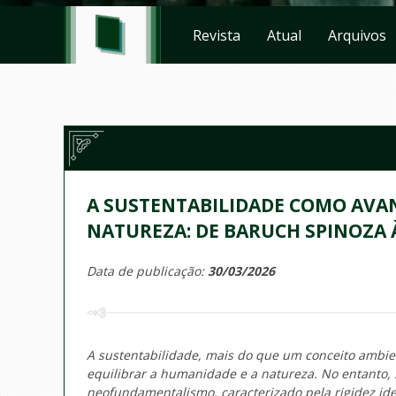
Revista
Atual
Arquivos
A SUSTENTABILIDADE COMO AVAN
NATUREZA: DE BARUCH SPINOZA 
Data de publicação:
30/03/2026
A sustentabilidade, mais do que um conceito ambient
equilibrar a humanidade e a natureza. No entanto, 
neofundamentalismo, caracterizado pela rigidez id