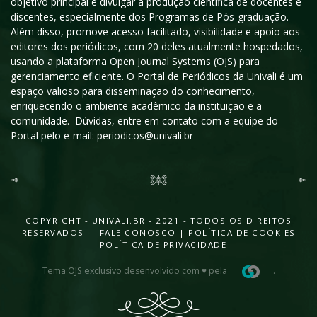
objetivo principal é divulgar a produção científica de docentes e
discentes, especialmente dos Programas de Pós-graduação.
Além disso, promove acesso facilitado, visibilidade e apoio aos
editores dos periódicos, com 20 deles atualmente hospedados,
usando a plataforma Open Journal Systems (OJS) para
gerenciamento eficiente. O Portal de Periódicos da Univali é um
espaço valioso para disseminação do conhecimento,
enriquecendo o ambiente acadêmico da instituição e a
comunidade. Dúvidas, entre em contato com a equipe do
Portal pelo e-mail: periodicos@univali.br
COPYRIGHT - UNIVALI.BR - 2021 - TODOS OS DIREITOS
RESERVADOS |
FALE CONOSCO
|
POLÍTICA DE COOKIES
|
POLÍTICA DE PRIVACIDADE
Tema OJS exclusivo desenvolvido com ♥ pela
.