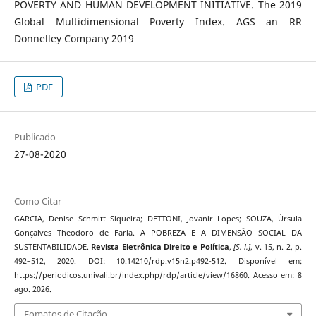
POVERTY AND HUMAN DEVELOPMENT INITIATIVE. The 2019
Global Multidimensional Poverty Index. AGS an RR
Donnelley Company 2019
PDF
Publicado
27-08-2020
Como Citar
GARCIA, Denise Schmitt Siqueira; DETTONI, Jovanir Lopes; SOUZA, Úrsula
Gonçalves Theodoro de Faria. A POBREZA E A DIMENSÃO SOCIAL DA
SUSTENTABILIDADE.
Revista Eletrônica Direito e Política
,
[S. l.]
, v. 15, n. 2, p.
492–512, 2020. DOI: 10.14210/rdp.v15n2.p492-512. Disponível em:
https://periodicos.univali.br/index.php/rdp/article/view/16860. Acesso em: 8
ago. 2026.
Fomatos de Citação