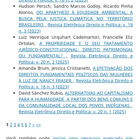
Hudson Persch, Sandro Marcos Godoy, Ricardo Pinha
Alonso,
DO APARTHEID À EQUIDADE AMBIENTAL: A
BUSCA PELA JUSTIÇA CLIMÁTICA NO TERRITÓRIO
BRASILEIRO
,
Revista Eletrônica Direito e Política: v. 18
n. 3 (2023)
Luiz Henrique Urquhart Cademartori, Francielle Eliz
Ortolan,
A PROPRIEDADE E O SEU TRATAMENTO
JURÍDICO-CONSTITUCIONAL: DIREITO PATRIMONIAL
OU FUNDAMENTAL?
,
Revista Eletrônica Direito e
Política: v. 20 n. 2 (2025)
Amanda Brum, Jessica Cristianetti,
A EFETIVAÇÃO DOS
DIREITOS FUNDAMENTAIS POLÍTICOS DAS MULHERES
À LUZ DE NANCY FRASER
,
Revista Eletrônica Direito e
Política: v. 18 n. 3 (2023)
David Sánchez Rubio,
ALTERNATIVAS AO CAPITALISMO
PARA A HUMANIDADE, A PARTIR DOS BENS COMUNS E
DA COMUNALIDADE LOCAL DOS POVOS INDÍGENAS
,
Revista Eletrônica Direito e Política: v. 20 n. 1 (2025)
1
2
3
4
5
6
7
>
>>
Você também pode
iniciar uma pesquisa avançada por