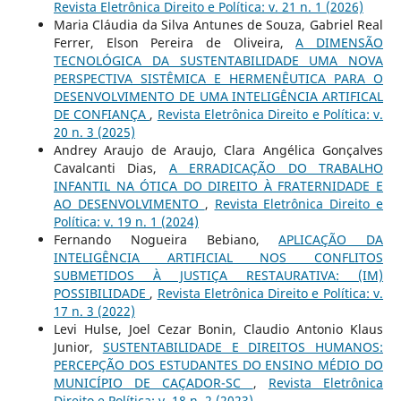
Revista Eletrônica Direito e Política: v. 21 n. 1 (2026)
Maria Cláudia da Silva Antunes de Souza, Gabriel Real
Ferrer, Elson Pereira de Oliveira,
A DIMENSÃO
TECNOLÓGICA DA SUSTENTABILIDADE UMA NOVA
PERSPECTIVA SISTÊMICA E HERMENÊUTICA PARA O
DESENVOLVIMENTO DE UMA INTELIGÊNCIA ARTIFICAL
DE CONFIANÇA
,
Revista Eletrônica Direito e Política: v.
20 n. 3 (2025)
Andrey Araujo de Araujo, Clara Angélica Gonçalves
Cavalcanti Dias,
A ERRADICAÇÃO DO TRABALHO
INFANTIL NA ÓTICA DO DIREITO À FRATERNIDADE E
AO DESENVOLVIMENTO
,
Revista Eletrônica Direito e
Política: v. 19 n. 1 (2024)
Fernando Nogueira Bebiano,
APLICAÇÃO DA
INTELIGÊNCIA ARTIFICIAL NOS CONFLITOS
SUBMETIDOS À JUSTIÇA RESTAURATIVA: (IM)
POSSIBILIDADE
,
Revista Eletrônica Direito e Política: v.
17 n. 3 (2022)
Levi Hulse, Joel Cezar Bonin, Claudio Antonio Klaus
Junior,
SUSTENTABILIDADE E DIREITOS HUMANOS:
PERCEPÇÃO DOS ESTUDANTES DO ENSINO MÉDIO DO
MUNICÍPIO DE CAÇADOR-SC
,
Revista Eletrônica
Direito e Política: v. 18 n. 2 (2023)