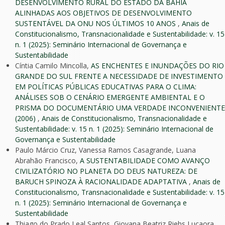
DESENVOLVIMENTO RURAL DO ESTADO DA BAHIA
ALINHADAS AOS OBJETIVOS DE DESENVOLVIMENTO
SUSTENTÁVEL DA ONU NOS ÚLTIMOS 10 ANOS
,
Anais de
Constitucionalismo, Transnacionalidade e Sustentabilidade: v. 15
n. 1 (2025): Seminário Internacional de Governança e
Sustentabilidade
Cíntia Camilo Mincolla,
AS ENCHENTES E INUNDAÇÕES DO RIO
GRANDE DO SUL FRENTE A NECESSIDADE DE INVESTIMENTO
EM POLÍTICAS PÚBLICAS EDUCATIVAS PARA O CLIMA:
ANÁLISES SOB O CENÁRIO EMERGENTE AMBIENTAL E O
PRISMA DO DOCUMENTÁRIO UMA VERDADE INCONVENIENTE
(2006)
,
Anais de Constitucionalismo, Transnacionalidade e
Sustentabilidade: v. 15 n. 1 (2025): Seminário Internacional de
Governança e Sustentabilidade
Paulo Márcio Cruz, Vanessa Ramos Casagrande, Luana
Abrahão Francisco,
A SUSTENTABILIDADE COMO AVANÇO
CIVILIZATÓRIO NO PLANETA DO DEUS NATUREZA: DE
BARUCH SPINOZA À RACIONALIDADE ADAPTATIVA
,
Anais de
Constitucionalismo, Transnacionalidade e Sustentabilidade: v. 15
n. 1 (2025): Seminário Internacional de Governança e
Sustentabilidade
Thiago do Prado Leal Santos, Giovana Beatriz Riehs Lucaora,