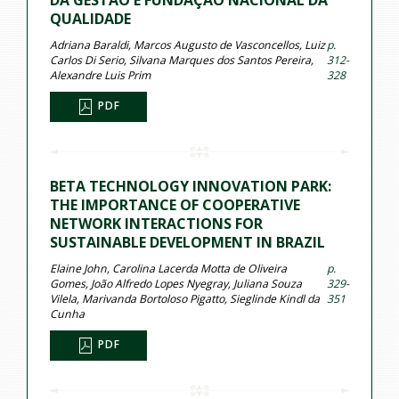
DA GESTÃO E FUNDAÇÃO NACIONAL DA
QUALIDADE
Adriana Baraldi, Marcos Augusto de Vasconcellos, Luiz
p.
Carlos Di Serio, Silvana Marques dos Santos Pereira,
312-
Alexandre Luis Prim
328
PDF
BETA TECHNOLOGY INNOVATION PARK:
THE IMPORTANCE OF COOPERATIVE
NETWORK INTERACTIONS FOR
SUSTAINABLE DEVELOPMENT IN BRAZIL
Elaine John, Carolina Lacerda Motta de Oliveira
p.
Gomes, João Alfredo Lopes Nyegray, Juliana Souza
329-
Vilela, Marivanda Bortoloso Pigatto, Sieglinde Kindl da
351
Cunha
PDF