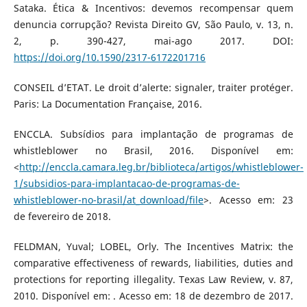
Sataka. Ética & Incentivos: devemos recompensar quem
denuncia corrupção? Revista Direito GV, São Paulo, v. 13, n.
2, p. 390-427, mai-ago 2017. DOI:
https://doi.org/10.1590/2317-6172201716
CONSEIL d’ETAT. Le droit d’alerte: signaler, traiter protéger.
Paris: La Documentation Française, 2016.
ENCCLA. Subsídios para implantação de programas de
whistleblower no Brasil, 2016. Disponível em:
<
http://enccla.camara.leg.br/biblioteca/artigos/whistleblower-
1/subsidios-para-implantacao-de-programas-de-
whistleblower-no-brasil/at_download/file
>. Acesso em: 23
de fevereiro de 2018.
FELDMAN, Yuval; LOBEL, Orly. The Incentives Matrix: the
comparative effectiveness of rewards, liabilities, duties and
protections for reporting illegality. Texas Law Review, v. 87,
2010. Disponível em: . Acesso em: 18 de dezembro de 2017.