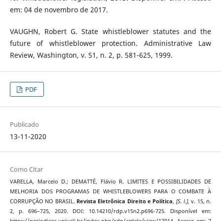
em: 04 de novembro de 2017.
VAUGHN, Robert G. State whistleblower statutes and the
future of whistleblower protection. Administrative Law
Review, Washington, v. 51, n. 2, p. 581-625, 1999.
PDF
Publicado
13-11-2020
Como Citar
VARELLA, Marcelo D.; DEMATTÉ, Flávio R. LIMITES E POSSIBILIDADES DE
MELHORIA DOS PROGRAMAS DE WHISTLEBLOWERS PARA O COMBATE À
CORRUPÇÃO NO BRASIL.
Revista Eletrônica Direito e Política
,
[S. l.]
, v. 15, n.
2, p. 696–725, 2020. DOI: 10.14210/rdp.v15n2.p696-725. Disponível em:
https://periodicos.univali.br/index.php/rdp/article/view/17014. Acesso em: 7