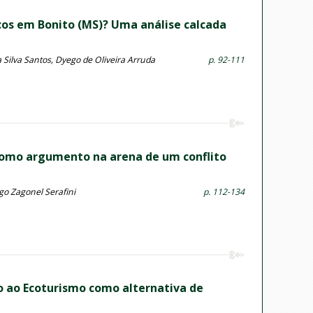
icos em Bonito (MS)? Uma análise calcada
a Silva Santos, Dyego de Oliveira Arruda
p. 92-111
o como argumento na arena de um conflito
go Zagonel Serafini
p. 112-134
do ao Ecoturismo como alternativa de