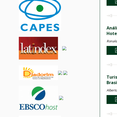
Anál
Hote
Ronald
Turi
Brasi
Albert