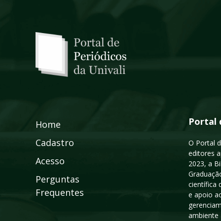
Portal 
Home
Cadastro
O Portal d
editores a
Acesso
2023, a B
Graduação
Perguntas
científic
Frequentes
e apoio a
gerenciam
ambiente 