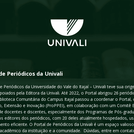
de Periódicos da Univali
e Periódicos da Universidade do Vale do Itajaí – Univali teve sua or
poiados pela Editora da Univali. Até 2022, o Portal abrigou 26 periódi
iblioteca Comunitária do Campus Itajaí passou a coordenar o Portal,
, Extensão e Inovação (ProPPEI), em colaboração com um Comitê Edit
a de docentes e discentes, especialmente dos Programas de Pós-gradua
os editores dos periódicos, com 20 deles atualmente hospedados, u
ento eficiente. O Portal de Periódicos da Univali é um espaço vali
acadêmico da instituição e a comunidade. Dúvidas, entre em contato