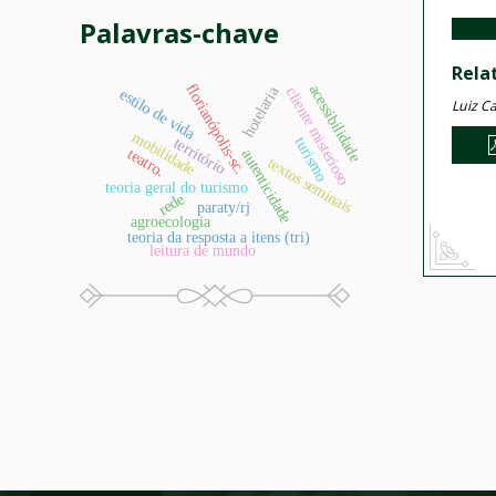
Palavras-chave
Rela
florianópolis-sc.
acessibilidade
hotelaria
cliente misterioso
estilo de vida
Luiz Ca
mobilidade
turismo
território
teatro.
autenticidade
textos seminais
teoria geral do turismo
rede
paraty/rj
agroecologia
teoria da resposta a itens (tri)
leitura de mundo