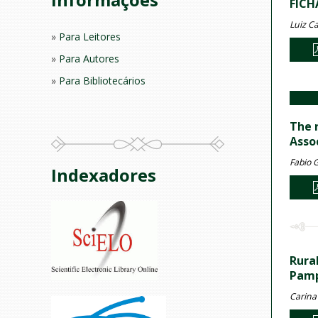
FICH
Luiz Ca
Para Leitores
Para Autores
Para Bibliotecários
The 
Asso
Fabio G
Indexadores
Rura
Pamp
Carina 