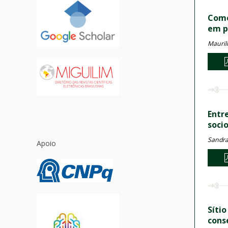
Como
em p
Maurili
Entr
soci
Sandra
Apoio
Síti
cons