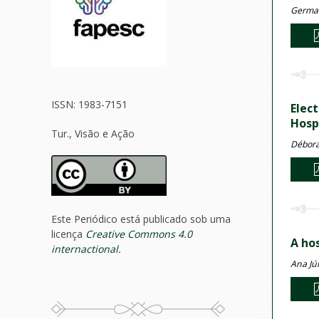
German
ISSN: 1983-7151
Elec
Hosp
Tur., Visão e Ação
Débora
Este Periódico está publicado sob uma
licença
Creative Commons 4.0
A ho
internactional.
Ana Júl