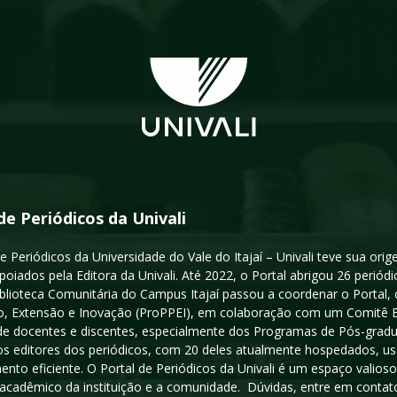
de Periódicos da Univali
e Periódicos da Universidade do Vale do Itajaí – Univali teve sua or
poiados pela Editora da Univali. Até 2022, o Portal abrigou 26 periódi
iblioteca Comunitária do Campus Itajaí passou a coordenar o Portal,
, Extensão e Inovação (ProPPEI), em colaboração com um Comitê Edit
a de docentes e discentes, especialmente dos Programas de Pós-gradua
os editores dos periódicos, com 20 deles atualmente hospedados, u
ento eficiente. O Portal de Periódicos da Univali é um espaço vali
acadêmico da instituição e a comunidade. Dúvidas, entre em contato