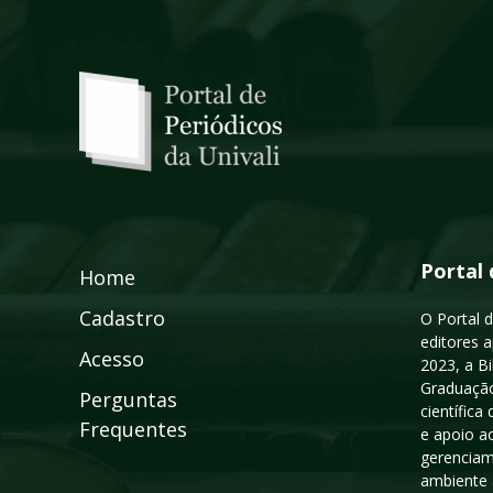
Portal 
Home
Cadastro
O Portal d
editores a
Acesso
2023, a B
Graduação
Perguntas
científic
Frequentes
e apoio a
gerenciam
ambiente 