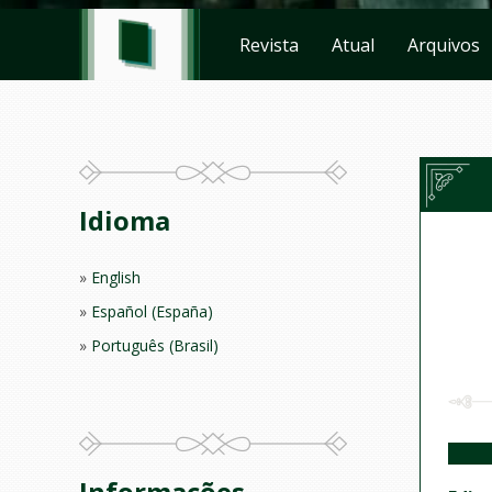
Revista
Atual
Arquivos
Idioma
English
Español (España)
Português (Brasil)
Informações