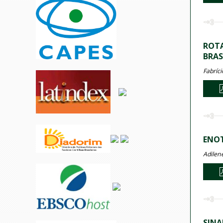
ROTA
BRAS
Fabríc
ENOT
Adilen
SINA