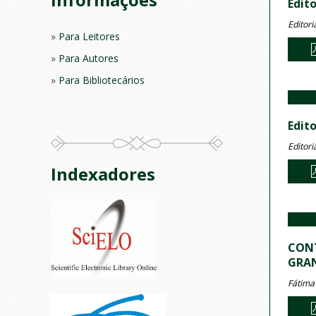
Edito
Editori
Para Leitores
Para Autores
Para Bibliotecários
Edito
Editori
Indexadores
CONT
GRAN
Fátima 