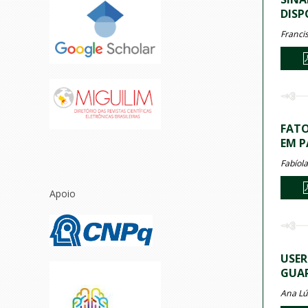
DISP
Franci
FATO
EM P
Fabíol
Apoio
USER
GUAR
Ana Lú