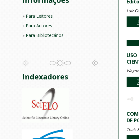
Edito
Luiz Ca
Para Leitores
Para Autores
Para Bibliotecários
USO 
CIEN
Wagner
Indexadores
COMP
DE P
Thais 