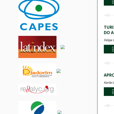
TURI
DO A
Felipe
APRO
Kerlei 