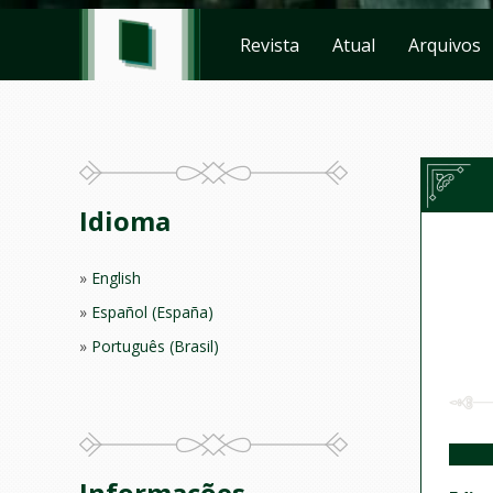
Revista
Atual
Arquivos
Idioma
English
Español (España)
Português (Brasil)
Informações