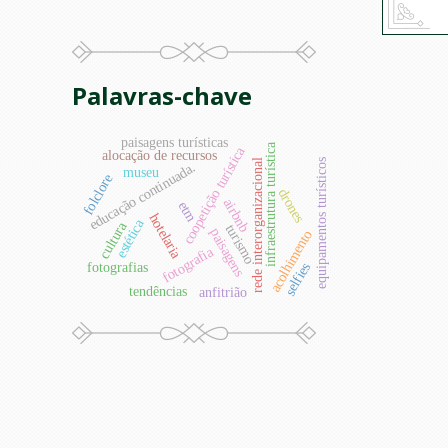
Palavras-chave
paisagens turísticas
infraestrutura turística
coopetição turística
alocação de recursos
rede interorganizacional
equipamentos turísticos
educação continuada.
museu
folclore
drones
airbnb
etm
hotelaria
estética
cultura
turismo
paisagens
acolhimento
fotografia
fotografias
selfies
tendências
anfitrião