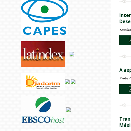
Inte
Dese
Maríli
A ex
Stela C
Tran
Méxi