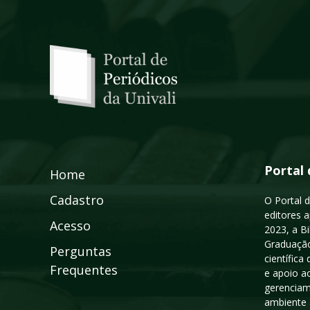
Portal 
Home
Cadastro
O Portal d
editores a
Acesso
2023, a B
Graduação
Perguntas
científic
Frequentes
e apoio a
gerenciam
ambiente 