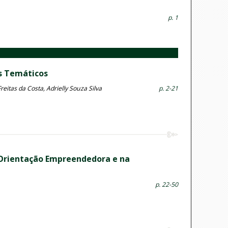
p. 1
s Temáticos
eitas da Costa, Adrielly Souza Silva
p. 2-21
Orientação Empreendedora e na
p. 22-50