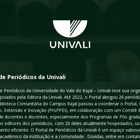
de Periódicos da Univali
e Periódicos da Universidade do Vale do Itajaí – Univali teve sua or
poiados pela Editora da Univali. Até 2022, o Portal abrigou 26 periódi
iblioteca Comunitária do Campus Itajaí passou a coordenar o Portal,
, Extensão e Inovação (ProPPEI), em colaboração com um Comitê Edit
a de docentes e discentes, especialmente dos Programas de Pós-gradua
os editores dos periódicos, com 20 deles atualmente hospedados, u
ento eficiente. O Portal de Periódicos da Univali é um espaço vali
acadêmico da instituição e a comunidade. Dúvidas, entre em contato