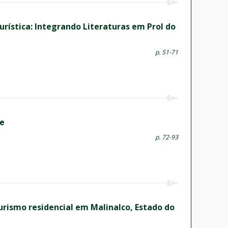
rística: Integrando Literaturas em Prol do
p. 51-71
te
p. 72-93
rismo residencial em Malinalco, Estado do