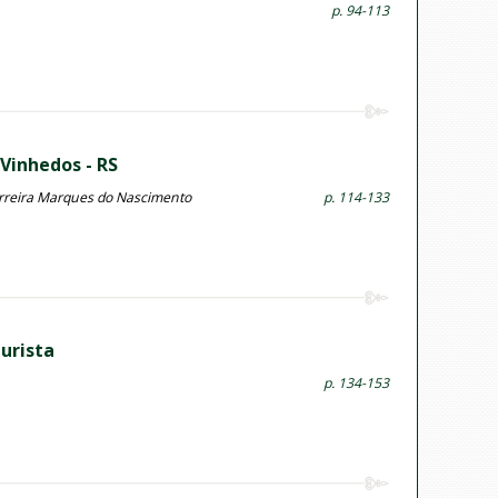
p. 94-113
Vinhedos - RS
Ferreira Marques do Nascimento
p. 114-133
urista
p. 134-153