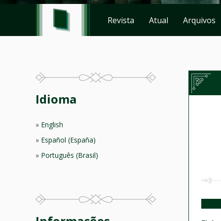
Revista
Atual
Arquivos
Idioma
English
Español (España)
Português (Brasil)
Informações