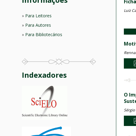
Fich
Luiz Ca
Para Leitores
Para Autores
Para Bibliotecários
Moti
Rennan 
Indexadores
O Im
Sust
Sérgio