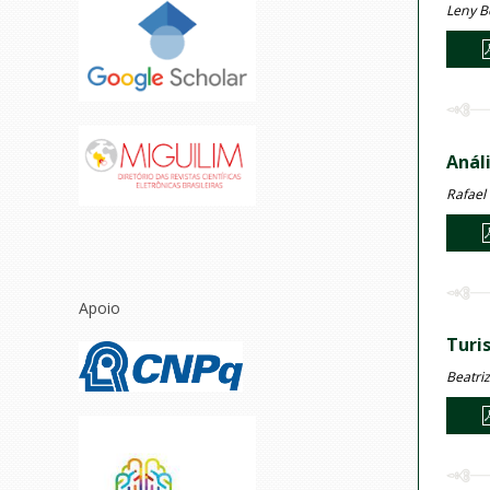
Leny B
Anál
Rafael
Apoio
Turi
Beatriz