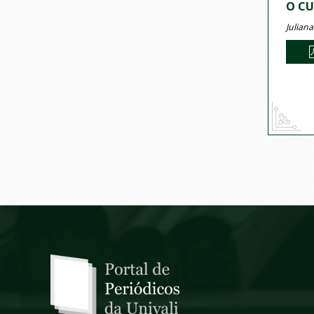
O CU
Julian