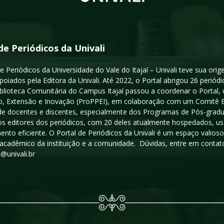
de Periódicos da Univali
e Periódicos da Universidade do Vale do Itajaí – Univali teve sua or
poiados pela Editora da Univali. Até 2022, o Portal abrigou 26 periódi
iblioteca Comunitária do Campus Itajaí passou a coordenar o Portal,
, Extensão e Inovação (ProPPEI), em colaboração com um Comitê Edit
a de docentes e discentes, especialmente dos Programas de Pós-gradua
os editores dos periódicos, com 20 deles atualmente hospedados, u
ento eficiente. O Portal de Periódicos da Univali é um espaço vali
acadêmico da instituição e a comunidade. Dúvidas, entre em contato
s@univali.br