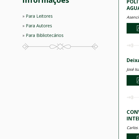
POLÍ
AGUA
Para Leitores
Asenci
Para Autores
Para Bibliotecários
Deix
José I
CONV
INTE
Carlos