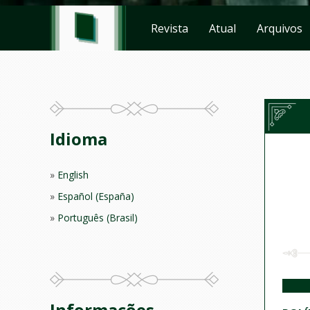
Revista
Atual
Arquivos
Idioma
English
Español (España)
Português (Brasil)
Informações