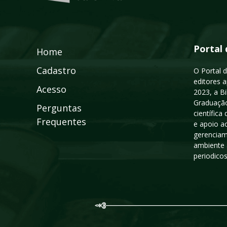
Portal 
Home
Cadastro
O Portal d
editores a
Acesso
2023, a B
Graduação
Perguntas
científic
Frequentes
e apoio a
gerenciam
ambiente 
periodico