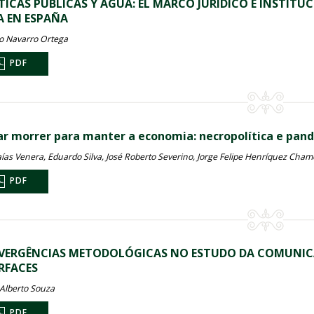
TICAS PÚBLICAS Y AGUA: EL MARCO JURÍDICO E INSTITU
 EN ESPAÑA
o Navarro Ortega
PDF
ar morrer para manter a economia: necropolítica e pan
saías Venera, Eduardo Silva, José Roberto Severino, Jorge Felipe Henríquez Cham
PDF
ERGÊNCIAS METODOLÓGICAS NO ESTUDO DA COMUNICAÇÃ
RFACES
 Alberto Souza
PDF