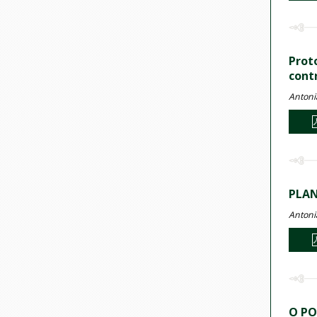
Prot
cont
Antoni
PLAN
Antoni
O PO