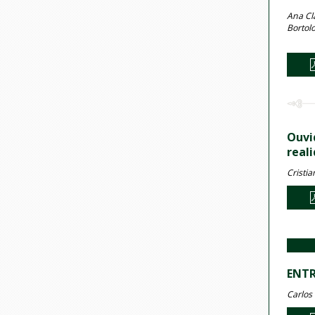
Ana Clá
Bortolo
Ouvi
real
Cristi
ENTR
Carlos