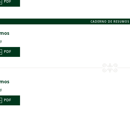
PDF
CADERNO DE RESUMOS
umos
9
PDF
umos
8
PDF