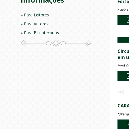
Edito
Carlos
Para Leitores
Para Autores
Para Bibliotecários
Círc
em u
Ioná O
CARA
Juliana