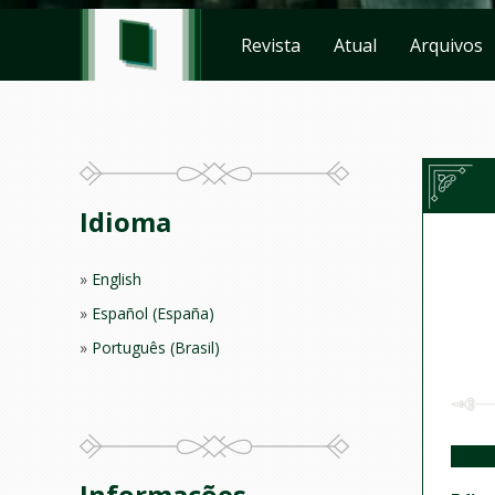
Revista
Atual
Arquivos
Idioma
English
Español (España)
Português (Brasil)
Informações