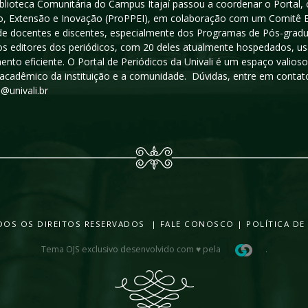
iblioteca Comunitária do Campus Itajaí passou a coordenar o Portal,
, Extensão e Inovação (ProPPEI), em colaboração com um Comitê Edit
a de docentes e discentes, especialmente dos Programas de Pós-gradua
os editores dos periódicos, com 20 deles atualmente hospedados, u
ento eficiente. O Portal de Periódicos da Univali é um espaço vali
acadêmico da instituição e a comunidade. Dúvidas, entre em contato
s@univali.br
TODOS OS DIREITOS RESERVADOS |
FALE CONOSCO
|
POLÍTICA DE
Tema OJS exclusivo desenvolvido com ♥ pela
.