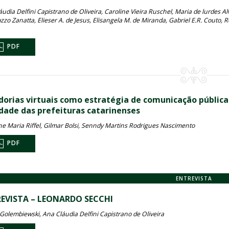
udia Delfini Capistrano de Oliveira, Caroline Vieira Ruschel, Maria de lurdes Al
zzo Zanatta, Elieser A. de Jesus, Elisangela M. de Miranda, Gabriel E.R. Couto, R
PDF
dorias virtuais como estratégia de comunicação pública 
idade das prefeituras catarinenses
ane Maria Riffel, Gilmar Bolsi, Senndy Martins Rodrigues Nascimento
PDF
ENTREVISTA
EVISTA – LEONARDO SECCHI
 Golembiewski, Ana Cláudia Delfini Capistrano de Oliveira