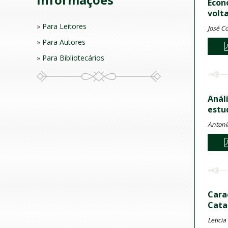
Econ
volt
Para Leitores
José Co
Para Autores
Para Bibliotecários
Anál
estu
Antoni
Cara
Cata
Letici