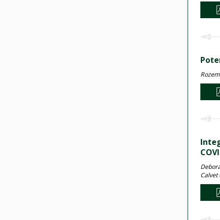
Pote
Rozeme
Inte
COVI
Deborah
Calvet 