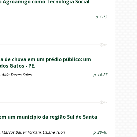
do Agroamigo como Tecnologia Social
p. 1-13
ua de chuva em um prédio público: um
dos Gatos - PE.
 Aldo Torres Sales
p. 14-27
em um município da região Sul de Santa
, Marcos Bauer Torriani, Lisiane Tuon
p. 28-40