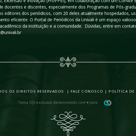
, Extensão e Inovação (ProPPEI), em colaboração com um Comitê Edit
a de docentes e discentes, especialmente dos Programas de Pós-gradua
os editores dos periódicos, com 20 deles atualmente hospedados, u
ento eficiente. O Portal de Periódicos da Univali é um espaço vali
acadêmico da instituição e a comunidade. Dúvidas, entre em contato
s@univali.br
TODOS OS DIREITOS RESERVADOS |
FALE CONOSCO
|
POLÍTICA DE
Tema OJS exclusivo desenvolvido com ♥ pela
.