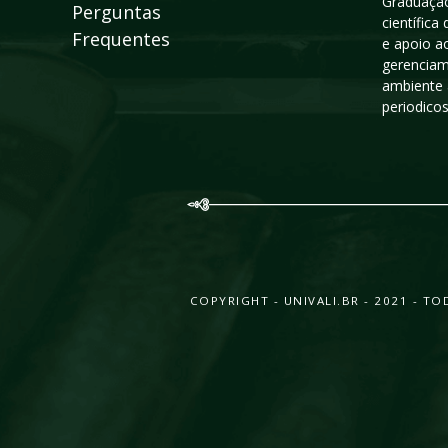
Graduação
Perguntas
científic
Frequentes
e apoio a
gerenciam
ambiente 
periodico
COPYRIGHT - UNIVALI.BR - 2021 - 