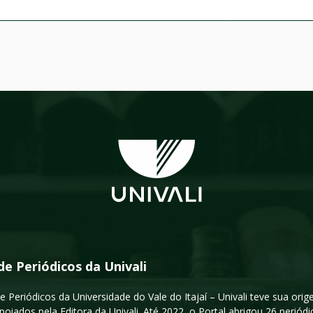
de Periódicos da Univali
e Periódicos da Universidade do Vale do Itajaí – Univali teve sua or
poiados pela Editora da Univali. Até 2022, o Portal abrigou 26 periódi