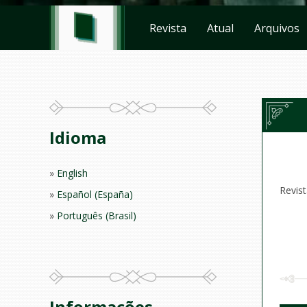
Revista
Atual
Arquivos
Idioma
English
Revis
Español (España)
Português (Brasil)
Informações