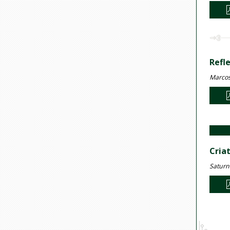
Refl
Marcos
Cria
Saturn