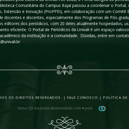
iblioteca Comunitária do Campus Itajaí passou a coordenar o Portal,
, Extensão e Inovação (ProPPEI), em colaboração com um Comitê Edit
a de docentes e discentes, especialmente dos Programas de Pós-gradua
os editores dos periódicos, com 20 deles atualmente hospedados, u
ento eficiente. O Portal de Periódicos da Univali é um espaço vali
acadêmico da instituição e a comunidade. Dúvidas, entre em contato
s@univali.br
TODOS OS DIREITOS RESERVADOS |
FALE CONOSCO
|
POLÍTICA DE
Tema OJS exclusivo desenvolvido com ♥ pela
.