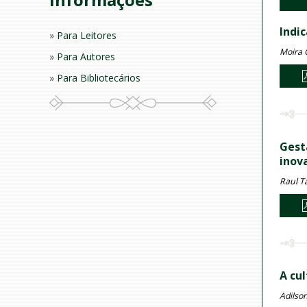
Indi
Para Leitores
Moira C
Para Autores
Para Bibliotecários
Gest
inov
Raul T
A cu
Adilson