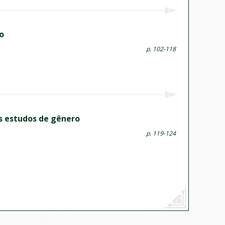
o
p. 102-118
os estudos de gênero
p. 119-124