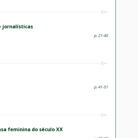
 jornalísticas
p. 21-40
p. 41-51
nsa feminina do século XX