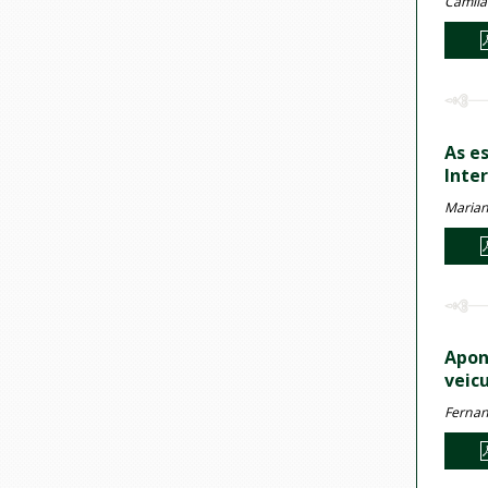
Camila 
As e
Inte
Marian
Apon
veic
Fernan