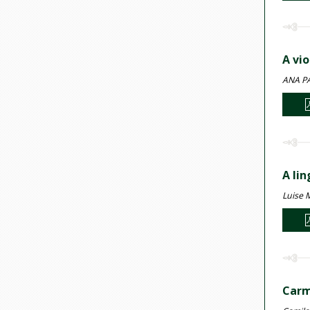
A vio
ANA PA
A li
Luise M
Carm