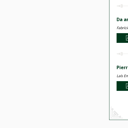
Da ar
Fabríci
Pier
Laís E