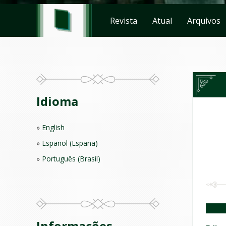
Revista
Atual
Arquivos
Idioma
English
Español (España)
Português (Brasil)
Informações