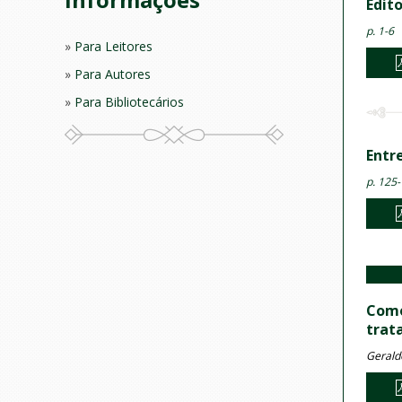
Edito
p. 1-6
Para Leitores
Para Autores
Para Bibliotecários
Entr
p. 125
Como
trat
Gerald