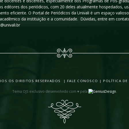
a de docentes e discentes, especialmente dos Programas de Pós-gradua
os editores dos periódicos, com 20 deles atualmente hospedados, u
ento eficiente. O Portal de Periódicos da Univali é um espaço vali
acadêmico da instituição e a comunidade. Dúvidas, entre em contato
s@univali.br
TODOS OS DIREITOS RESERVADOS |
FALE CONOSCO
|
POLÍTICA DE
Tema OJS exclusivo desenvolvido com ♥ pela
.