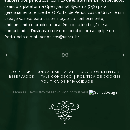
editores dos periódicos, com 20 deles atualmente hospedados,
usando a plataforma Open Journal Systems (OJS) para
gerenciamento eficiente. O Portal de Periódicos da Univali é um
espaço valioso para disseminação do conhecimento,
enriquecendo o ambiente acadêmico da instituição e a
comunidade. Dúvidas, entre em contato com a equipe do
Portal pelo e-mail: periodicos@univali.br
COPYRIGHT - UNIVALI.BR - 2021 - TODOS OS DIREITOS
RESERVADOS |
FALE CONOSCO
|
POLÍTICA DE COOKIES
|
POLÍTICA DE PRIVACIDADE
Tema OJS exclusivo desenvolvido com ♥ pela
.