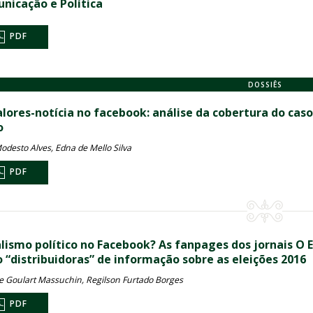
nicação e Política
PDF
DOSSIÊS
alores-notícia no facebook: análise da cobertura do caso
o
odesto Alves, Edna de Mello Silva
PDF
alismo político no Facebook? As fanpages dos jornais O
 “distribuidoras” de informação sobre as eleições 2016
e Goulart Massuchin, Regilson Furtado Borges
PDF