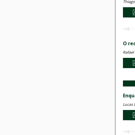
Thiago
O re
Rafael
Enqu
Lucas 