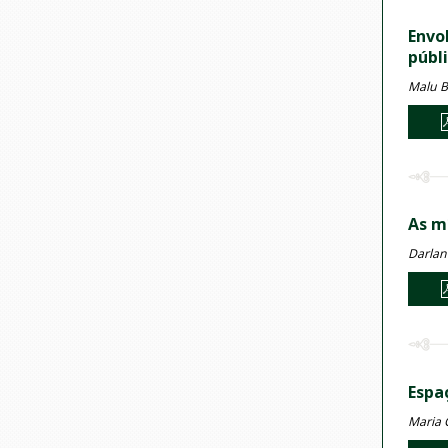
Envo
públ
Malu B
As m
Darlan
Espa
Maria C