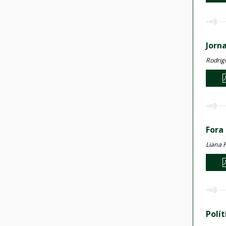
Jorna
Rodrig
Fora
Liana F
Polí