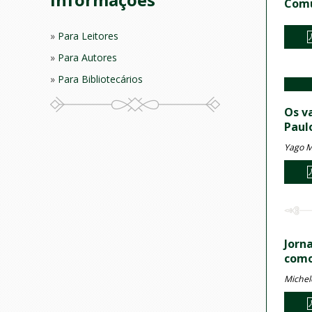
Comu
Para Leitores
Para Autores
Para Bibliotecários
Os v
Paul
Yago M
Jorn
como
Michel