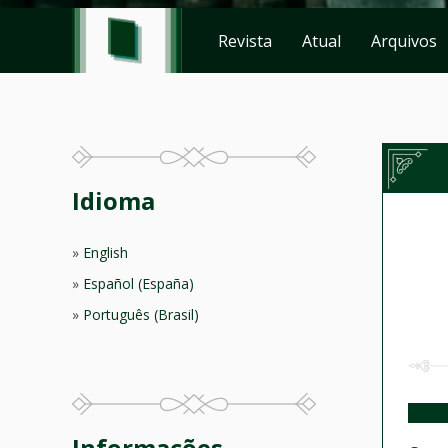
Revista
Atual
Arquivos
Idioma
English
Español (España)
Português (Brasil)
Informações