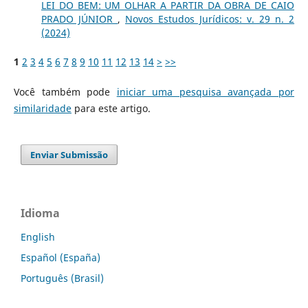
LEI DO BEM: UM OLHAR A PARTIR DA OBRA DE CAIO
PRADO JÚNIOR
,
Novos Estudos Jurí­dicos: v. 29 n. 2
(2024)
1
2
3
4
5
6
7
8
9
10
11
12
13
14
>
>>
Você também pode
iniciar uma pesquisa avançada por
similaridade
para este artigo.
Enviar Submissão
Idioma
English
Español (España)
Português (Brasil)