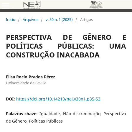
Início
/
Arquivos
/
v. 30 n. 1 (2025)
/
Artigos
PERSPECTIVA DE GÊNERO E
POLÍTICAS PÚBLICAS: UMA
CONSTRUÇÃO INACABADA
Elisa Rocío Prados Pérez
Universidade de Sevilla
DOI:
https://doi.org/10.14210/nej.v30n1.p35-53
Palavras-chave:
Igualdade, Não discriminação, Perspectiva
de Gênero, Políticas Públicas