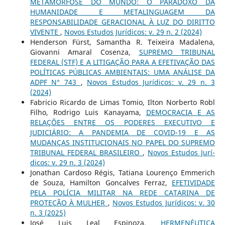
METAMORFOSE DO MUNDO: O PARADOXO DA
HUMANIDADE E METALINGUAGEM DA
RESPONSABILIDADE GERACIONAL À LUZ DO DIRITTO
VIVENTE
,
Novos Estudos Jurí­dicos: v. 29 n. 2 (2024)
Henderson Fürst, Samantha R. Teixeira Madalena,
Giovanni Amaral Cosenza,
SUPREMO TRIBUNAL
FEDERAL (STF) E A LITIGAÇÃO PARA A EFETIVAÇÃO DAS
POLÍTICAS PÚBLICAS AMBIENTAIS: UMA ANÁLISE DA
ADPF N° 743
,
Novos Estudos Jurí­dicos: v. 29 n. 3
(2024)
Fabricio Ricardo de Limas Tomio, Ilton Norberto Robl
Filho, Rodrigo Luis Kanayama,
DEMOCRACIA E AS
RELAÇÕES ENTRE OS PODERES EXECUTIVO E
JUDICIÁRIO: A PANDEMIA DE COVID-19 E AS
MUDANÇAS INSTITUCIONAIS NO PAPEL DO SUPREMO
TRIBUNAL FEDERAL BRASILEIRO
,
Novos Estudos Jurí­
dicos: v. 29 n. 3 (2024)
Jonathan Cardoso Régis, Tatiana Lourenço Emmerich
de Souza, Hamilton Goncalves Ferraz,
EFETIVIDADE
PELA POLÍCIA MILITAR NA REDE CATARINA DE
PROTEÇÃO À MULHER
,
Novos Estudos Jurí­dicos: v. 30
n. 3 (2025)
José Luis Leal Espinoza,
HERMENÉUTICA