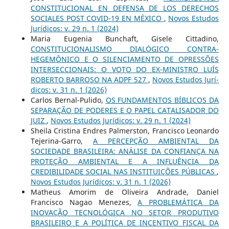
CONSTITUCIONAL EN DEFENSA DE LOS DERECHOS
SOCIALES POST COVID-19 EN MÉXICO
,
Novos Estudos
Jurí­dicos: v. 29 n. 1 (2024)
Maria Eugenia Bunchaft, Gisele Cittadino,
CONSTITUCIONALISMO DIALÓGICO CONTRA-
HEGEMÔNICO E O SILENCIAMENTO DE OPRESSÕES
INTERSECCIONAIS: O VOTO DO EX-MINISTRO LUÍS
ROBERTO BARROSO NA ADPF 527
,
Novos Estudos Jurí­
dicos: v. 31 n. 1 (2026)
Carlos Bernal-Pulido,
OS FUNDAMENTOS BÍBLICOS DA
SEPARAÇÃO DE PODERES E O PAPEL CATALISADOR DO
JUIZ
,
Novos Estudos Jurí­dicos: v. 29 n. 1 (2024)
Sheila Cristina Endres Palmerston, Francisco Leonardo
Tejerina-Garro,
A PERCEPÇÃO AMBIENTAL DA
SOCIEDADE BRASILEIRA: ANÁLISE DA CONFIANÇA NA
PROTEÇÃO AMBIENTAL E A INFLUÊNCIA DA
CREDIBILIDADE SOCIAL NAS INSTITUIÇÕES PÚBLICAS
,
Novos Estudos Jurí­dicos: v. 31 n. 1 (2026)
Matheus Amorim de Oliveira Andrade, Daniel
Francisco Nagao Menezes,
A PROBLEMÁTICA DA
INOVAÇÃO TECNOLÓGICA NO SETOR PRODUTIVO
BRASILEIRO E A POLÍTICA DE INCENTIVO FISCAL DA