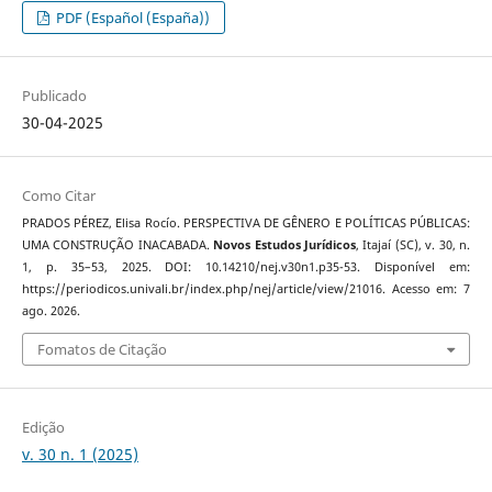
PDF (Español (España))
Publicado
30-04-2025
Como Citar
PRADOS PÉREZ, Elisa Rocío. PERSPECTIVA DE GÊNERO E POLÍTICAS PÚBLICAS:
UMA CONSTRUÇÃO INACABADA.
Novos Estudos Jurí­dicos
, Itajaí­ (SC), v. 30, n.
1, p. 35–53, 2025. DOI: 10.14210/nej.v30n1.p35-53. Disponível em:
https://periodicos.univali.br/index.php/nej/article/view/21016. Acesso em: 7
ago. 2026.
Fomatos de Citação
Edição
v. 30 n. 1 (2025)