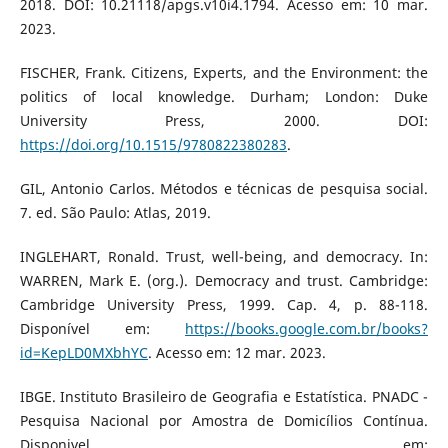
2018. DOI: 10.21118/apgs.v10i4.1794. Acesso em: 10 mar.
2023.
FISCHER, Frank. Citizens, Experts, and the Environment: the
politics of local knowledge. Durham; London: Duke
University Press, 2000. DOI:
https://doi.org/10.1515/9780822380283
.
GIL, Antonio Carlos. Métodos e técnicas de pesquisa social.
7. ed. São Paulo: Atlas, 2019.
INGLEHART, Ronald. Trust, well-being, and democracy. In:
WARREN, Mark E. (org.). Democracy and trust. Cambridge:
Cambridge University Press, 1999. Cap. 4, p. 88-118.
Disponível em:
https://books.google.com.br/books?
id=KepLD0MXbhYC
. Acesso em: 12 mar. 2023.
IBGE. Instituto Brasileiro de Geografia e Estatística. PNADC -
Pesquisa Nacional por Amostra de Domicílios Contínua.
Disponivel em: