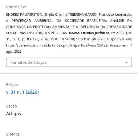
Como Citar
ENDRES PALMERSTON, Sheila Cristina; TEJERINA-GARRO, Francisco Leonardo.
A PERCEPÇÃO AMBIENTAL DA SOCIEDADE BRASILEIRA: ANÁLISE DA
CONFIANÇA NA PROTEÇÃO AMBIENTAL E A INFLUÊNCIA DA CREDIBILIDADE
SOCIAL NAS INSTITUIÇÕES PÚBLICAS.
Novos Estudos Jurí­dicos
, Itajaí­ (SC), v.
31, n. 1, p. 83–125, 2026. DOI: 10.14210/nej.v31n1.p83-125. Disponível em:
https://periodicos.univali.br/index.php/nej/article/view/20183. Acesso em: 7
ago. 2026.
Fomatos de Citação
Edição
v. 31 n. 1 (2026)
Seção
Artigos
Licença