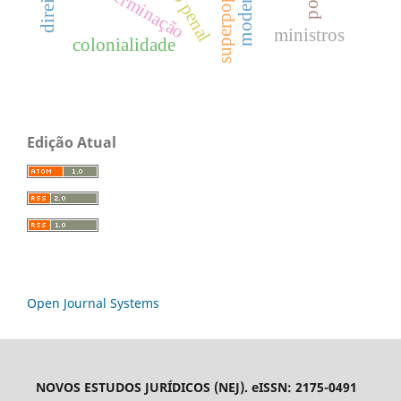
superpopulação
autodeterminação
ministros
colonialidade
Edição Atual
Open Journal Systems
NOVOS ESTUDOS JURÍDICOS (NEJ). eISSN: 2175-0491