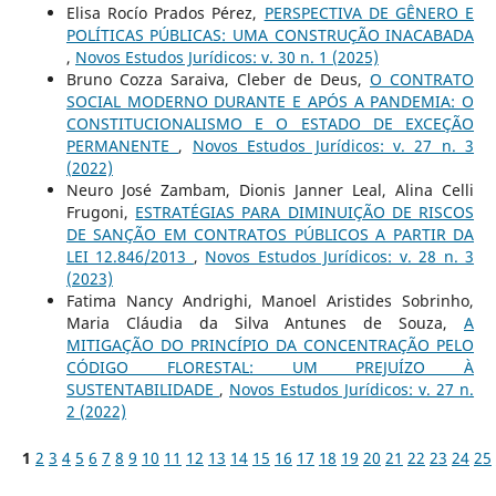
Elisa Rocío Prados Pérez,
PERSPECTIVA DE GÊNERO E
POLÍTICAS PÚBLICAS: UMA CONSTRUÇÃO INACABADA
,
Novos Estudos Jurí­dicos: v. 30 n. 1 (2025)
Bruno Cozza Saraiva, Cleber de Deus,
O CONTRATO
SOCIAL MODERNO DURANTE E APÓS A PANDEMIA: O
CONSTITUCIONALISMO E O ESTADO DE EXCEÇÃO
PERMANENTE
,
Novos Estudos Jurí­dicos: v. 27 n. 3
(2022)
Neuro José Zambam, Dionis Janner Leal, Alina Celli
Frugoni,
ESTRATÉGIAS PARA DIMINUIÇÃO DE RISCOS
DE SANÇÃO EM CONTRATOS PÚBLICOS A PARTIR DA
LEI 12.846/2013
,
Novos Estudos Jurí­dicos: v. 28 n. 3
(2023)
Fatima Nancy Andrighi, Manoel Aristides Sobrinho,
Maria Cláudia da Silva Antunes de Souza,
A
MITIGAÇÃO DO PRINCÍPIO DA CONCENTRAÇÃO PELO
CÓDIGO FLORESTAL: UM PREJUÍZO À
SUSTENTABILIDADE
,
Novos Estudos Jurí­dicos: v. 27 n.
2 (2022)
1
2
3
4
5
6
7
8
9
10
11
12
13
14
15
16
17
18
19
20
21
22
23
24
25