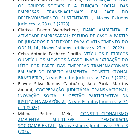
OS GRUPOS SOCIAIS E A FUNÇÃO SOCIAL DAS
EMPRESAS TRANSNACIONAIS EM FACE DO
DESENVOLVIMENTO SUSTENTÁVEL
,
Novos Estudos
Jurí­dicos: v. 28 n. 3 (2023)
Clarissa Bueno Wandscheer,
DANO AMBIENTAL E
ATIVIDADE EMPRESARIAL: ESTUDO DE CASO A PARTIR
DE JULGADOS E REFLEXÕES PARA O ATINGIMENTO DO
ODS N. 14
,
Novos Estudos Jurí­dicos: v. 27 n. 1 (2022)
Celso Antonio Pacheco Fiorillo,
VEÍCULOS ELÉTRICOS
OU VEÍCULOS MOVIDOS À GASOLINA? A EXTRAÇÃO DO
LÍTIO POR PARTE DAS EMPRESAS TRANSNACIONAIS
EM FACE DO DIREITO AMBIENTAL CONSTITUCIONAL
BRASILEIRO
,
Novos Estudos Jurí­dicos: v. 27 n. 2 (2022)
Elayne Silva Ramos Cantuária, Ana Paula Martins
Amaral,
COOPERAÇÃO JUDICIÁRIA TRANSNACIONAL:
INOVAÇÃO SOCIAL E GESTÃO PARTICIPATIVA DA
JUSTIÇA NA AMAZÔNIA
,
Novos Estudos Jurí­dicos: v. 31
n. 1 (2026)
Milena Petters Melo,
CONSTITUCIONALISMO
AMBIENTAL MULTILEVEL E DEMOCRACIA
SOCIOAMBIENTAL
,
Novos Estudos Jurí­dicos: v. 29 n. 3
(2024)