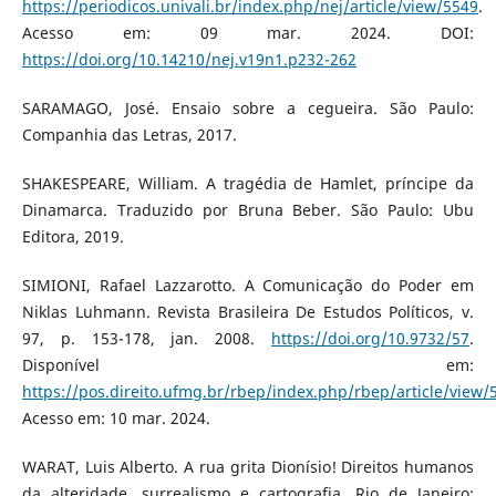
https://periodicos.univali.br/index.php/nej/article/view/5549
.
Acesso em: 09 mar. 2024. DOI:
https://doi.org/10.14210/nej.v19n1.p232-262
SARAMAGO, José. Ensaio sobre a cegueira. São Paulo:
Companhia das Letras, 2017.
SHAKESPEARE, William. A tragédia de Hamlet, príncipe da
Dinamarca. Traduzido por Bruna Beber. São Paulo: Ubu
Editora, 2019.
SIMIONI, Rafael Lazzarotto. A Comunicação do Poder em
Niklas Luhmann. Revista Brasileira De Estudos Políticos, v.
97, p. 153-178, jan. 2008.
https://doi.org/10.9732/57
.
Disponível em:
https://pos.direito.ufmg.br/rbep/index.php/rbep/article/view/
Acesso em: 10 mar. 2024.
WARAT, Luis Alberto. A rua grita Dionísio! Direitos humanos
da alteridade, surrealismo e cartografia. Rio de Janeiro: