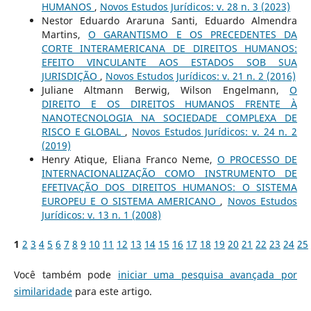
HUMANOS
,
Novos Estudos Jurí­dicos: v. 28 n. 3 (2023)
Nestor Eduardo Araruna Santi, Eduardo Almendra
Martins,
O GARANTISMO E OS PRECEDENTES DA
CORTE INTERAMERICANA DE DIREITOS HUMANOS:
EFEITO VINCULANTE AOS ESTADOS SOB SUA
JURISDIÇÃO
,
Novos Estudos Jurí­dicos: v. 21 n. 2 (2016)
Juliane Altmann Berwig, Wilson Engelmann,
O
DIREITO E OS DIREITOS HUMANOS FRENTE À
NANOTECNOLOGIA NA SOCIEDADE COMPLEXA DE
RISCO E GLOBAL
,
Novos Estudos Jurí­dicos: v. 24 n. 2
(2019)
Henry Atique, Eliana Franco Neme,
O PROCESSO DE
INTERNACIONALIZAÇÃO COMO INSTRUMENTO DE
EFETIVAÇÃO DOS DIREITOS HUMANOS: O SISTEMA
EUROPEU E O SISTEMA AMERICANO
,
Novos Estudos
Jurí­dicos: v. 13 n. 1 (2008)
1
2
3
4
5
6
7
8
9
10
11
12
13
14
15
16
17
18
19
20
21
22
23
24
25
Você também pode
iniciar uma pesquisa avançada por
similaridade
para este artigo.