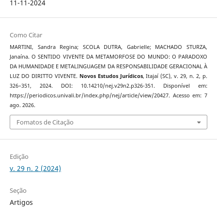
11-11-2024
Como Citar
MARTINI, Sandra Regina; SCOLA DUTRA, Gabrielle; MACHADO STURZA,
Janaína. O SENTIDO VIVENTE DA METAMORFOSE DO MUNDO: O PARADOXO
DA HUMANIDADE E METALINGUAGEM DA RESPONSABILIDADE GERACIONAL À
LUZ DO DIRITTO VIVENTE.
Novos Estudos Jurí­dicos
, Itajaí­ (SC), v. 29, n. 2, p.
326–351, 2024. DOI: 10.14210/nej.v29n2.p326-351. Disponível em:
https://periodicos.univali.br/index.php/nej/article/view/20427. Acesso em: 7
ago. 2026.
Fomatos de Citação
Edição
v. 29 n. 2 (2024)
Seção
Artigos