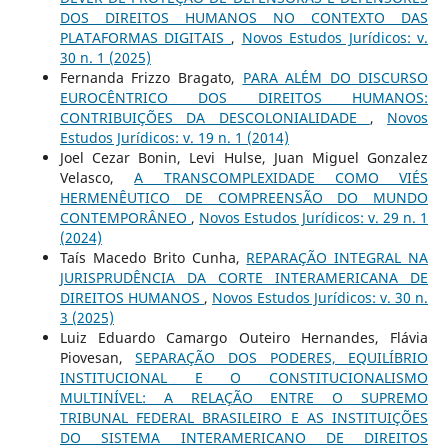
DOS DIREITOS HUMANOS NO CONTEXTO DAS
PLATAFORMAS DIGITAIS
,
Novos Estudos Jurí­dicos: v.
30 n. 1 (2025)
Fernanda Frizzo Bragato,
PARA ALÉM DO DISCURSO
EUROCÊNTRICO DOS DIREITOS HUMANOS:
CONTRIBUIÇÕES DA DESCOLONIALIDADE
,
Novos
Estudos Jurí­dicos: v. 19 n. 1 (2014)
Joel Cezar Bonin, Levi Hulse, Juan Miguel Gonzalez
Velasco,
A TRANSCOMPLEXIDADE COMO VIÉS
HERMENÊUTICO DE COMPREENSÃO DO MUNDO
CONTEMPORÂNEO
,
Novos Estudos Jurí­dicos: v. 29 n. 1
(2024)
Taís Macedo Brito Cunha,
REPARAÇÃO INTEGRAL NA
JURISPRUDÊNCIA DA CORTE INTERAMERICANA DE
DIREITOS HUMANOS
,
Novos Estudos Jurí­dicos: v. 30 n.
3 (2025)
Luiz Eduardo Camargo Outeiro Hernandes, Flávia
Piovesan,
SEPARAÇÃO DOS PODERES, EQUILÍBRIO
INSTITUCIONAL E O CONSTITUCIONALISMO
MULTINÍVEL: A RELAÇÃO ENTRE O SUPREMO
TRIBUNAL FEDERAL BRASILEIRO E AS INSTITUIÇÕES
DO SISTEMA INTERAMERICANO DE DIREITOS