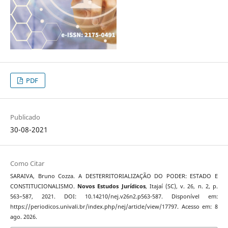
PDF
Publicado
30-08-2021
Como Citar
SARAIVA, Bruno Cozza. A DESTERRITORIALIZAÇÃO DO PODER: ESTADO E
CONSTITUCIONALISMO.
Novos Estudos Jurí­dicos
, Itajaí­ (SC), v. 26, n. 2, p.
563–587, 2021. DOI: 10.14210/nej.v26n2.p563-587. Disponível em:
https://periodicos.univali.br/index.php/nej/article/view/17797. Acesso em: 8
ago. 2026.