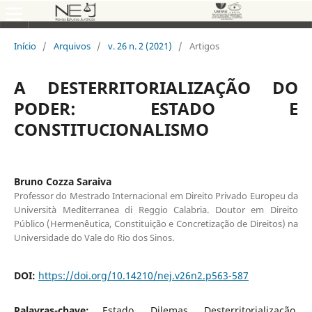
Início
/
Arquivos
/
v. 26 n. 2 (2021)
/
Artigos
A DESTERRITORIALIZAÇÃO DO
PODER: ESTADO E
CONSTITUCIONALISMO
Bruno Cozza Saraiva
Professor do Mestrado Internacional em Direito Privado Europeu da
Università Mediterranea di Reggio Calabria. Doutor em Direito
Público (Hermenêutica, Constituição e Concretização de Direitos) na
Universidade do Vale do Rio dos Sinos.
DOI:
https://doi.org/10.14210/nej.v26n2.p563-587
Palavras-chave:
Estado, Dilemas, Desterritorialização,