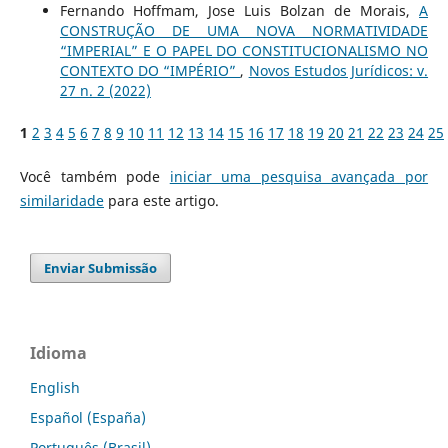
Fernando Hoffmam, Jose Luis Bolzan de Morais,
A
CONSTRUÇÃO DE UMA NOVA NORMATIVIDADE
“IMPERIAL” E O PAPEL DO CONSTITUCIONALISMO NO
CONTEXTO DO “IMPÉRIO”
,
Novos Estudos Jurí­dicos: v.
27 n. 2 (2022)
1
2
3
4
5
6
7
8
9
10
11
12
13
14
15
16
17
18
19
20
21
22
23
24
25
Você também pode
iniciar uma pesquisa avançada por
similaridade
para este artigo.
Enviar Submissão
Idioma
English
Español (España)
Português (Brasil)