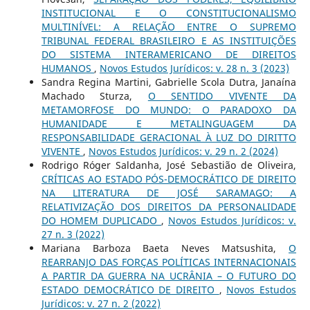
INSTITUCIONAL E O CONSTITUCIONALISMO
MULTINÍVEL: A RELAÇÃO ENTRE O SUPREMO
TRIBUNAL FEDERAL BRASILEIRO E AS INSTITUIÇÕES
DO SISTEMA INTERAMERICANO DE DIREITOS
HUMANOS
,
Novos Estudos Jurí­dicos: v. 28 n. 3 (2023)
Sandra Regina Martini, Gabrielle Scola Dutra, Janaína
Machado Sturza,
O SENTIDO VIVENTE DA
METAMORFOSE DO MUNDO: O PARADOXO DA
HUMANIDADE E METALINGUAGEM DA
RESPONSABILIDADE GERACIONAL À LUZ DO DIRITTO
VIVENTE
,
Novos Estudos Jurí­dicos: v. 29 n. 2 (2024)
Rodrigo Róger Saldanha, José Sebastião de Oliveira,
CRÍTICAS AO ESTADO PÓS-DEMOCRÁTICO DE DIREITO
NA LITERATURA DE JOSÉ SARAMAGO: A
RELATIVIZAÇÃO DOS DIREITOS DA PERSONALIDADE
DO HOMEM DUPLICADO
,
Novos Estudos Jurí­dicos: v.
27 n. 3 (2022)
Mariana Barboza Baeta Neves Matsushita,
O
REARRANJO DAS FORÇAS POLÍTICAS INTERNACIONAIS
A PARTIR DA GUERRA NA UCRÂNIA – O FUTURO DO
ESTADO DEMOCRÁTICO DE DIREITO
,
Novos Estudos
Jurí­dicos: v. 27 n. 2 (2022)