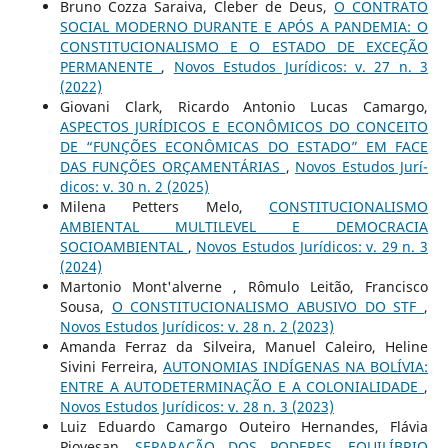
Bruno Cozza Saraiva, Cleber de Deus,
O CONTRATO
SOCIAL MODERNO DURANTE E APÓS A PANDEMIA: O
CONSTITUCIONALISMO E O ESTADO DE EXCEÇÃO
PERMANENTE
,
Novos Estudos Jurí­dicos: v. 27 n. 3
(2022)
Giovani Clark, Ricardo Antonio Lucas Camargo,
ASPECTOS JURÍDICOS E ECONÔMICOS DO CONCEITO
DE “FUNÇÕES ECONÔMICAS DO ESTADO” EM FACE
DAS FUNÇÕES ORÇAMENTÁRIAS
,
Novos Estudos Jurí­
dicos: v. 30 n. 2 (2025)
Milena Petters Melo,
CONSTITUCIONALISMO
AMBIENTAL MULTILEVEL E DEMOCRACIA
SOCIOAMBIENTAL
,
Novos Estudos Jurí­dicos: v. 29 n. 3
(2024)
Martonio Mont'alverne , Rômulo Leitão, Francisco
Sousa,
O CONSTITUCIONALISMO ABUSIVO DO STF
,
Novos Estudos Jurí­dicos: v. 28 n. 2 (2023)
Amanda Ferraz da Silveira, Manuel Caleiro, Heline
Sivini Ferreira,
AUTONOMIAS INDÍGENAS NA BOLÍVIA:
ENTRE A AUTODETERMINAÇÃO E A COLONIALIDADE
,
Novos Estudos Jurí­dicos: v. 28 n. 3 (2023)
Luiz Eduardo Camargo Outeiro Hernandes, Flávia
Piovesan,
SEPARAÇÃO DOS PODERES, EQUILÍBRIO