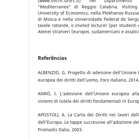
(www.michr.unirc.it) nel Dipartimento D
“Mediterranea” di Reggio Calabria. Visiting
University of Economics, nella Plekhanov Russia
di Mosca e nella Universidade Federal de Sergi
tavole rotonde, o invited lecturer (per studenti 
Atenei stranieri (europei, sudamericani e asiatici
Referências
ALBENZIO, G. Progetto di adesione dell’Unione
europea dei diritti dell’uomo. Foro italiano, 2014,
ANRÒ, I. L’adesione dell’Unione europea all
sistemi di tutela dei diritti fondamentali in Euro
APOSTOLI, A. La Carta dei Diritti nei lavori de
dell’Europa. Le tappe successive all’adozione del
Promodis Italia, 2003.