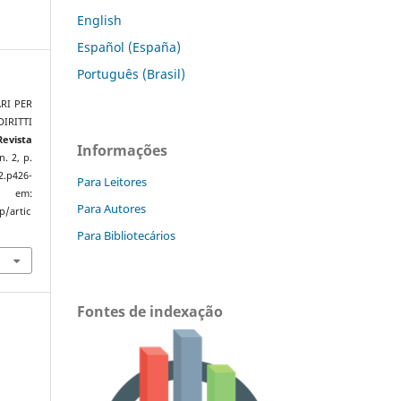
English
Español (España)
Português (Brasil)
ARI PER
RITTI
Revista
Informações
 n. 2, p.
2.p426-
Para Leitores
em:
Para Autores
p/artic
Para Bibliotecários
Fontes de indexação