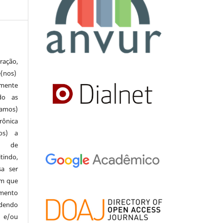
ração,
e(nos)
lmente
do as
(amos)
rônica
mos) a
al de
indo,
a ser
em que
amento
odendo
 e/ou