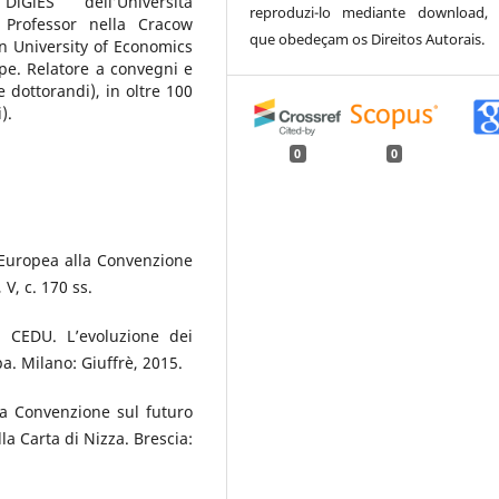
iGiES dell’Università
reproduzi-lo mediante download,
 Professor nella Cracow
que obedeçam os Direitos Autorais.
n University of Economics
pe. Relatore a convegni e
e dottorandi), in oltre 100
).
0
0
 Europea alla Convenzione
 V, c. 170 ss.
a CEDU. L’evoluzione dei
pa. Milano: Giuffrè, 2015.
lla Convenzione sul futuro
la Carta di Nizza. Brescia: