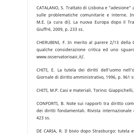
CATALANO, S. Trattato di Lisbona e “adesione” al
sulle problematiche comunitarie e interne. I
M.E. (a cura di). La nuova Europa dopo il Tra
Giuffrè, 2009, p. 233 ss.
CHERUBINI, F. In merito al parere 2/13 della Co
qualche considerazione critica ed uno sguar
www.osservatorioaic.it/.
CHITI, E. La tutela dei diritti dell’uomo nell
Giornale di diritto amministrativo, 1996, p. 961 s
CHITI, M.P. Casi e materiali. Torino: Giappichelli
CONFORTI, B. Note sui rapporti tra diritto comu
dei diritti fondamentali. Rivista internazionale 
423 ss.
DE CARIA, R. Il bivio dopo Strasburgo: tutela ef