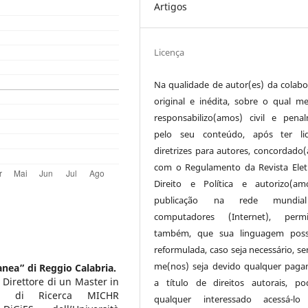
Artigos
Licença
Na qualidade de autor(es) da colabo
original e inédita, sobre o qual m
responsabilizo(amos) civil e pena
pelo seu conteúdo, após ter li
diretrizes para autores, concordado
com o Regulamento da Revista Elet
Direito e Política e autorizo(a
publicação na rede mundi
computadores (Internet), permit
também, que sua linguagem poss
reformulada, caso seja necessário, s
me(nos) seja devido qualquer pag
nea” di Reggio Calabria.
 Direttore di un Master in
a título de direitos autorais, p
ro di Ricerca MICHR
qualquer interessado acessá-lo