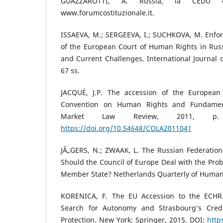
GUAZZAROTTI, A. Russia, la CEDU e
www.forumcostituzionale.it.
ISSAEVA, M.; SERGEEVA, I.; SUCHKOVA, M. Enfo
of the European Court of Human Rights in Rus
and Current Challenges. International Journal 
67 ss.
JACQUÉ, J.P. The accession of the Europea
Convention on Human Rights and Fundame
Market Law Review, 2011, p
https://doi.org/10.54648/COLA2011041
JÃ„GERS, N.; ZWAAK, L. The Russian Federati
Should the Council of Europe Deal with the Prob
Member State? Netherlands Quarterly of Human R
KORENICA, F. The EU Accession to the ECHR
Search for Autonomy and Strasbourg’s Cred
Protection. New York: Springer, 2015. DOI:
http