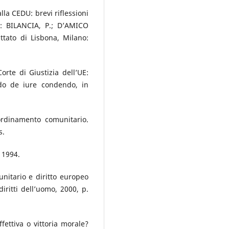
la CEDU: brevi riflessioni
n: BILANCIA, P.; D’AMICO
ttato di Lisbona, Milano:
rte di Giustizia dell’UE:
do de iure condendo, in
’ordinamento comunitario.
s.
, 1994.
nitario e diritto europeo
diritti dell’uomo, 2000, p.
fettiva o vittoria morale?