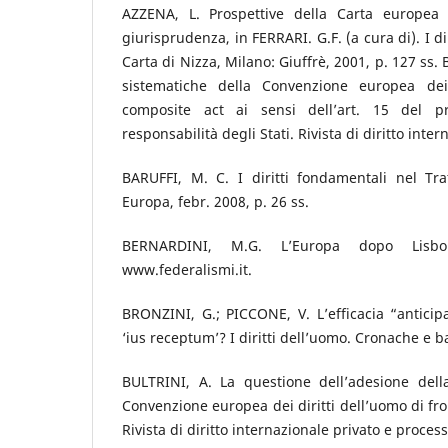
AZZENA, L. Prospettive della Carta europea d
giurisprudenza, in FERRARI. G.F. (a cura di). I d
Carta di Nizza, Milano: Giuffrè, 2001, p. 127 ss
sistematiche della Convenzione europea dei
composite act ai sensi dell’art. 15 del pro
responsabilità degli Stati. Rivista di diritto inter
BARUFFI, M. C. I diritti fondamentali nel Tra
Europa, febr. 2008, p. 26 ss.
BERNARDINI, M.G. L’Europa dopo Lisb
www.federalismi.it.
BRONZINI, G.; PICCONE, V. L’efficacia “anticipa
‘ius receptum’? I diritti dell’uomo. Cronache e ba
BULTRINI, A. La questione dell’adesione del
Convenzione europea dei diritti dell’uomo di fron
Rivista di diritto internazionale privato e process