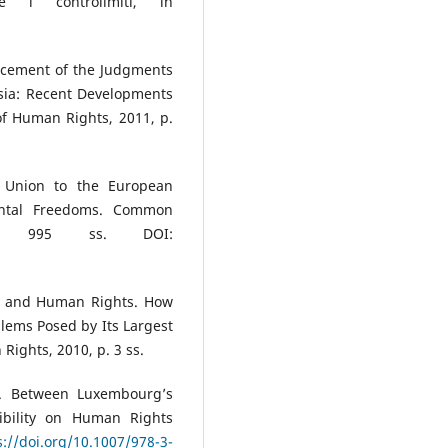
 i controlimiti, in
rcement of the Judgments
sia: Recent Developments
of Human Rights, 2011, p.
n Union to the European
ntal Freedoms. Common
. 995 ss. DOI:
on and Human Rights. How
lems Posed by Its Largest
ights, 2010, p. 3 ss.
. Between Luxembourg’s
ibility on Human Rights
s://doi.org/10.1007/978-3-