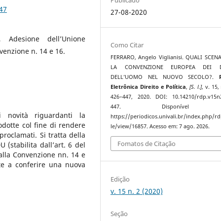
47
27-08-2020
U, Adesione dell’Unione
Como Citar
venzione n. 14 e 16.
FERRARO, Angelo Viglianisi. QUALI SCEN
LA CONVENZIONE EUROPEA DEI DI
DELL’UOMO NEL NUOVO SECOLO?.
Eletrônica Direito e Política
,
[S. l.]
, v. 15,
426–447, 2020. DOI: 10.14210/rdp.v15n
447. Disponível 
i novità riguardanti la
https://periodicos.univali.br/index.php/rd
odotte col fine di rendere
le/view/16857. Acesso em: 7 ago. 2026.
 proclamati. Si tratta della
Fomatos de Citação
(stabilita dall’art. 6 del
i alla Convenzione nn. 14 e
te a conferire una nuova
Edição
v. 15 n. 2 (2020)
Seção