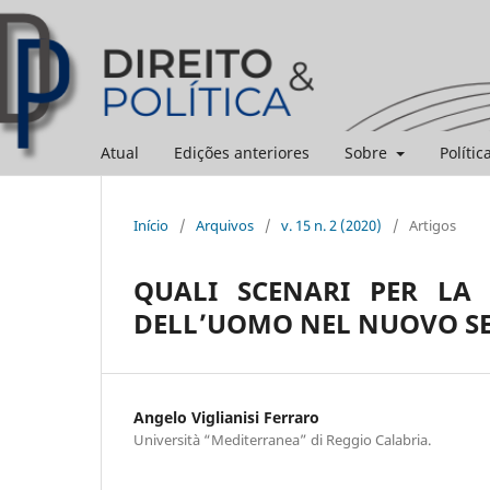
Atual
Edições anteriores
Sobre
Polític
Início
/
Arquivos
/
v. 15 n. 2 (2020)
/
Artigos
QUALI SCENARI PER LA 
DELL’UOMO NEL NUOVO S
Angelo Viglianisi Ferraro
Università “Mediterranea” di Reggio Calabria.