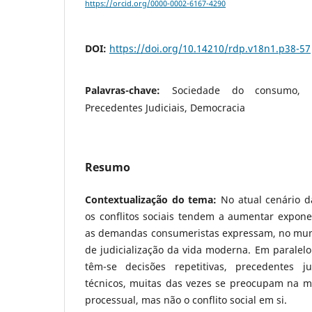
https://orcid.org/0000-0002-6167-4290
DOI:
https://doi.org/10.14210/rdp.v18n1.p38-57
Palavras-chave:
Sociedade do consumo, C
Precedentes Judiciais, Democracia
Resumo
Contextualização do tema:
No atual cenário 
os conflitos sociais tendem a aumentar expone
as demandas consumeristas expressam, no mund
de judicialização da vida moderna. Em parale
têm-se decisões repetitivas, precedentes j
técnicos, muitas das vezes se preocupam na mé
processual, mas não o conflito social em si.