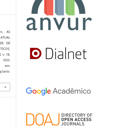
n. AS
ATUAL
DE DE
ICOS.
]
, v. 18,
DOI:
el em:
p/artic