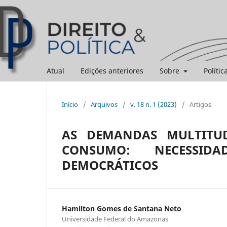
Atual
Edições anteriores
Sobre
Polític
Início
/
Arquivos
/
v. 18 n. 1 (2023)
/
Artigos
AS DEMANDAS MULTITU
CONSUMO: NECESSIDA
DEMOCRÁTICOS
Hamilton Gomes de Santana Neto
Universidade Federal do Amazonas