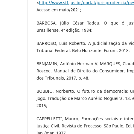
<
http://www.stf.jus.br/portal/jurisprudencia/p
Acesso em maio/2021;
BARBOSA, Júlio César Tadeu. O que é Justi
Brasiliense, 4ª edição, 1984;
BARROSO, Luís Roberto. A Judicialização da V
Tribunal Federal. Belo Horizonte: Forum, 2018.
BENJAMIN, Antônio Herman V. MARQUES, Claudi
Roscoe. Manual de Direito do Consumidor. Impr
dos Tribunais, 2017, p. 48.
BOBBIO, Norberto. O futuro da democracia: u
jogo. Tradução de Marco Aurélio Nogueira. 13. e
2015;
CAPPELLETTI, Mauro. Formações sociais e inter
Justiça Civil. Revista de Processo. São Paulo. Ed. 
jan./mar. 1977.