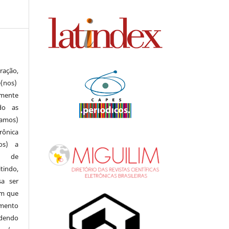
ração,
e(nos)
lmente
do as
(amos)
rônica
mos) a
al de
indo,
a ser
em que
amento
odendo