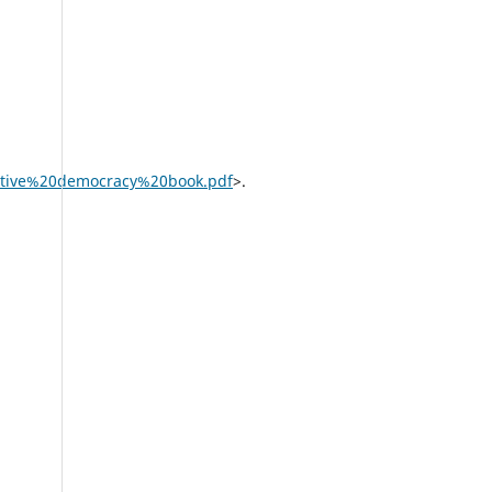
ative%20democracy%20book.pdf
>.