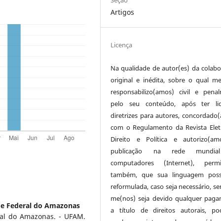
Seção
Artigos
Licença
Na qualidade de autor(es) da colabo
original e inédita, sobre o qual m
responsabilizo(amos) civil e pena
pelo seu conteúdo, após ter li
diretrizes para autores, concordado
com o Regulamento da Revista Elet
Direito e Política e autorizo(a
publicação na rede mundi
computadores (Internet), permit
também, que sua linguagem poss
reformulada, caso seja necessário, s
me(nos) seja devido qualquer pag
de Federal do Amazonas
a título de direitos autorais, p
ral do Amazonas. - UFAM.