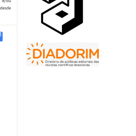
 e/ou
 desde