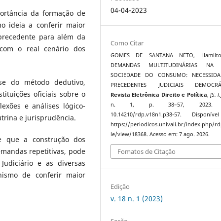
04-04-2023
portância da formação de
o ideia a conferir maior
 precedente para além da
Como Citar
 com o real cenário dos
GOMES DE SANTANA NETO, Hamilto
DEMANDAS MULTITUDINÁRIAS NA 
SOCIEDADE DO CONSUMO: NECESSIDA
se do método dedutivo,
PRECEDENTES JUDICIAIS DEMOCRÁT
ituições oficiais sobre o
Revista Eletrônica Direito e Política
,
[S. l.
n. 1, p. 38–57, 2023. 
flexões e análises lógico-
10.14210/rdp.v18n1.p38-57. Disponív
trina e jurisprudência.
https://periodicos.univali.br/index.php/rd
le/view/18368. Acesso em: 7 ago. 2026.
de que a construção dos
emandas repetitivas, pode
Fomatos de Citação
Judiciário e as diversas
nismo de conferir maior
Edição
v. 18 n. 1 (2023)