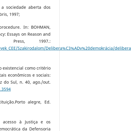
: a sociedade aberta dos
bris, 1997;
 procedure. In: BOHMAN,
acy: Essays on Reason and
T Press, 1997.:
enyek_CEE/Szakirodalom/Delibera%C3%ADv%20demokrácia/deliber
existencial como critério
tais econômicos e sociais:
uz do Sul, n. 40, ago./out.
0.3594
uição.Porto alegre, Ed.
 acesso à Justiça e os
emocrática da Defensoria