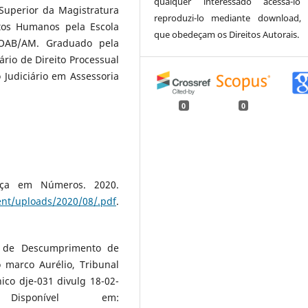
qualquer interessado acessá-lo
 Superior da Magistratura
reproduzi-lo mediante download,
tos Humanos pela Escola
que obedeçam os Direitos Autorais.
-OAB/AM. Graduado pela
rio de Direito Processual
 Judiciário em Assessoria
0
0
tiça em Números. 2020.
ent/uploads/2020/08/.pdf
.
o de Descumprimento de
o marco Aurélio, Tribunal
ico dje-031 divulg 18-02-
Disponível em: