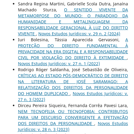
Sandra Regina Martini, Gabrielle Scola Dutra, Janaína
Machado Sturza,
O SENTIDO VIVENTE DA
METAMORFOSE DO MUNDO: O PARADOXO DA
HUMANIDADE E METALINGUAGEM DA
RESPONSABILIDADE GERACIONAL À LUZ DO DIRITTO
VIVENTE
,
Novos Estudos Jurí­dicos: v. 29 n. 2 (2024)
Iuri Bolesina, Tássia Aparecida Gervasoni,
A
PROTEÇÃO DO DIREITO FUNDAMENTAL À
PRIVACIDADE NA ERA DIGITAL E A RESPONSABILIDADE
CIVIL POR VIOLAÇÃO DO DIREITO À EXTIMIDADE
,
Novos Estudos Jurí­dicos: v. 27 n. 1 (2022)
Rodrigo Róger Saldanha, José Sebastião de Oliveira,
CRÍTICAS AO ESTADO PÓS-DEMOCRÁTICO DE DIREITO
NA LITERATURA DE JOSÉ SARAMAGO: A
RELATIVIZAÇÃO DOS DIREITOS DA PERSONALIDADE
DO HOMEM DUPLICADO
,
Novos Estudos Jurí­dicos: v.
27 n. 3 (2022)
Dirceu Pereira Siqueira, Fernanda Corrêa Pavesi Lara,
NEM TECNOFILIA OU TECNOFOBIA: CONTRIBUTOS
PARA UM DISCURSO CONVERGENTE A EFETIVAÇÃO
DOS DIREITOS DA PERSONALIDADE
,
Novos Estudos
Jurí­dicos: v. 28 n. 3 (2023)