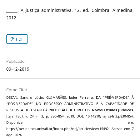
______. A justiça administrativa. 12. ed. Coimbra: Almedina,
2012.
PDF
Publicado
09-12-2019
Como Citar
DEZAN, Sandro Lúcio; GUIMARÃES, Jader Ferreira. DA “PRÉ-VERDADE” À
“PÓS-VERDADE” NO PROCESSO ADMINISTRATIVO E A CAPACIDADE DE
RESPOSTA DO ESTADO À PROTEÇÃO DE DIREITOS.
Novos Estudos Jurí­dicos
,
Itajaí­ (SC), v. 24, n. 3, p. 830–854, 2019. DOI: 10.14210/nej.v24n3.p830-854.
Disponível em:
https://periodicos.univali.br/index.php/nej/article/view/15492. Acesso em: 7
ago. 2026.