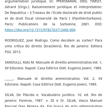
argumentation juridique. In: PFERSMANN, Otto; TIMSIT,
Gérard (Orgs.). Raisonnement juridique et interpretation:
De Republica – 3.Travaus de i’Ecole doctorale de droit public
et de droit fiscal Université de Paris I (PanthénSorbone).
Paris: Publications de la Sorbonne, 2001. DOI:
https://doi.org/10.1515/9782763712406-004
RODRIGUEZ, José Rodrigo. Como decidem as cortes? Para
uma crítica do direito (brasileiro). Rio de Janeiro: Editora
FGV, 2013.
SANDULLI, Aldo M. Manuale di direitto amministrativo.Vol. 1,
XV Edizione. Napoli: Casa Editrice Dott. Eugenio Joveni, 1989.
______. Manuale di direitto amministrativo. Vol. 2, XV
Edizione. Napoli: Casa Editrice Dott. Eugenio Joveni, 1989.
SILVA, De Plácido e. Vocabulário jurídico. 10. ed. Rio de
Janeiro: Forense, 1987. v. III e IV. SILVA, Vasco Manuel
Pascoal Dias Pereira da. Em busca do acto administrativo