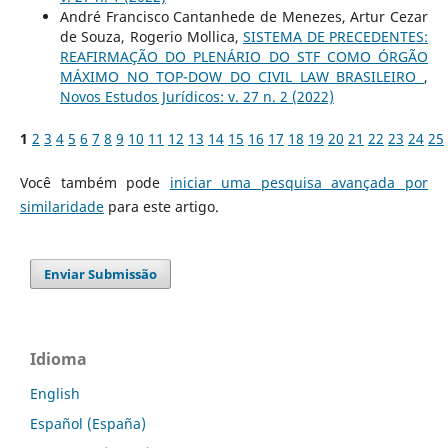
André Francisco Cantanhede de Menezes, Artur Cezar
de Souza, Rogerio Mollica,
SISTEMA DE PRECEDENTES:
REAFIRMAÇÃO DO PLENÁRIO DO STF COMO ÓRGÃO
MÁXIMO NO TOP-DOW DO CIVIL LAW BRASILEIRO
,
Novos Estudos Jurí­dicos: v. 27 n. 2 (2022)
1
2
3
4
5
6
7
8
9
10
11
12
13
14
15
16
17
18
19
20
21
22
23
24
25
Você também pode
iniciar uma pesquisa avançada por
similaridade
para este artigo.
Enviar Submissão
Idioma
English
Español (España)