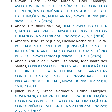
Giovani Clark, Ricardo Antonio Lucas Camargo,
ASPECTOS JURÍDICOS E ECONÔMICOS DO CONCEITO
DE “FUNÇÕES ECONÔMICAS DO ESTADO” EM FACE
DAS FUNÇÕES ORÇAMENTÁRIAS
,
Novos Estudos Jurí­
dicos: v. 30 n. 2 (2025)
André Luiz Olivier da Silva,
UMA PERSPECTIVA CÉTICA
QUANTO AO VALOR ABSOLUTO DOS DIREITOS
HUMANOS
,
Novos Estudos Jurí­dicos: v. 23 n. 1 (2018)
Américo Bedê Freire Júnior, Luciano Rocha de Oliveira,
POLICIAMENTO PREDITIVO, JURISDIÇÃO PENAL E
INTELIGÊNCIA ARTIFICIAL: O PAPEL DO MINISTÉRIO
PÚBLICO
,
Novos Estudos Jurí­dicos: v. 31 n. 1 (2026)
Angela Araujo da Silveira Espindola, Igor Raatz dos
Santos,
O PROCESSO CIVIL NO ESTADO DEMOCRÁTICO
DE DIREITO E A RELEITURA DAS GARANTIAS
CONSTITUCIONAIS: ENTRE A PASSIVIDADE E O
PROTAGONISMO JUDICIAL
,
Novos Estudos Jurí­dicos: v.
16 n. 2 (2011)
Julien Prieur, Grace Garbaccio, Bruno Marques,
GOVERNANÇA E NOVA LEI BRASILEIRA DE LICITAÇÕES
E CONTRATOS PÚBLICOS: A POTENCIAL LIMITAÇÃO DA
CONCORRÊNCIA EM DEBATE
,
Novos Estudos Jurí­dicos:
v. 27 n. 1 (2022)