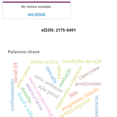
No metrics available.
see details
eISSN: 2175-0491
Palavras-chave
condições da ação
teoria crítica
covid-19
cibercrime
justa causa
repensando a natureza
mercado
estado
mediação
meio ambiente
teoria constitucional.
confinamiento
positivismo
américa latina
ação penal
exegetismo francês
derecho.
lítio
brasil e itália
democracia.
justiça negocial