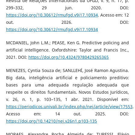
Revista de Relações Internacionais da UFGD, v. 9, n. 17, p.
299–332, 29 jun. 2020. DOI:
https://doi.org/10.30612/rmufgd.v9i17.10934
. Acesso em: 12
out. 2026. DOI:
https://doi.org/10.30612/rmufgd.v9i17.10934
MCDANIEL, John L.M.; PEASE, Ken G. Predictive policing and
artificial intelligence. Oxfordshire: Taylor and Francis Inc.,
2021. DOI:
https://doi.org/10.4324/9780429265365
MENEZES, Cyntia Souza de; SANLLEHÍ, José Ramon Agustina.
Big data, inteligência artificial e policiamento preditivo:
bases para uma adequada regulação adequada que
respeite os direitos fundamentais. Novos Estudos Jurídicos,
v. 26, n. 1, p. 103–135, 1 abr. 2021. Disponível em:
https://periodicos.univali.br/index.php/nej/article/view/17553
.
Acesso em: 14 out. 2025. DOI:
https://doi.org/10.14210/nej.v26n1.p103-135
MORAES, Alexandre Rocha Almeida de; TURESSI, Flávio