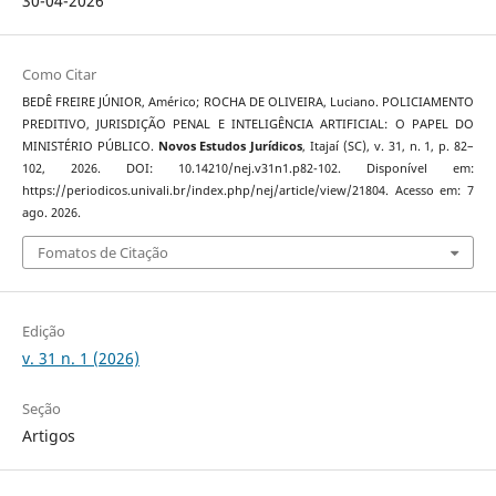
30-04-2026
Como Citar
BEDÊ FREIRE JÚNIOR, Américo; ROCHA DE OLIVEIRA, Luciano. POLICIAMENTO
PREDITIVO, JURISDIÇÃO PENAL E INTELIGÊNCIA ARTIFICIAL: O PAPEL DO
MINISTÉRIO PÚBLICO.
Novos Estudos Jurí­dicos
, Itajaí­ (SC), v. 31, n. 1, p. 82–
102, 2026. DOI: 10.14210/nej.v31n1.p82-102. Disponível em:
https://periodicos.univali.br/index.php/nej/article/view/21804. Acesso em: 7
ago. 2026.
Fomatos de Citação
Edição
v. 31 n. 1 (2026)
Seção
Artigos