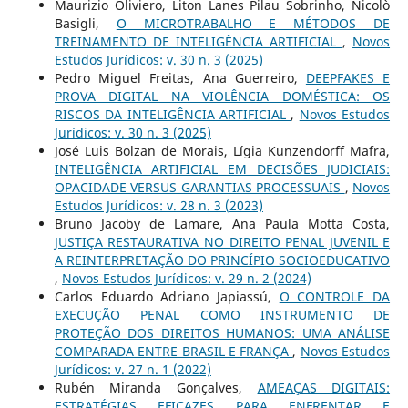
Maurizio Oliviero, Liton Lanes Pilau Sobrinho, Nicolò
Basigli,
O MICROTRABALHO E MÉTODOS DE
TREINAMENTO DE INTELIGÊNCIA ARTIFICIAL
,
Novos
Estudos Jurí­dicos: v. 30 n. 3 (2025)
Pedro Miguel Freitas, Ana Guerreiro,
DEEPFAKES E
PROVA DIGITAL NA VIOLÊNCIA DOMÉSTICA: OS
RISCOS DA INTELIGÊNCIA ARTIFICIAL
,
Novos Estudos
Jurí­dicos: v. 30 n. 3 (2025)
José Luis Bolzan de Morais, Lígia Kunzendorff Mafra,
INTELIGÊNCIA ARTIFICIAL EM DECISÕES JUDICIAIS:
OPACIDADE VERSUS GARANTIAS PROCESSUAIS
,
Novos
Estudos Jurí­dicos: v. 28 n. 3 (2023)
Bruno Jacoby de Lamare, Ana Paula Motta Costa,
JUSTIÇA RESTAURATIVA NO DIREITO PENAL JUVENIL E
A REINTERPRETAÇÃO DO PRINCÍPIO SOCIOEDUCATIVO
,
Novos Estudos Jurí­dicos: v. 29 n. 2 (2024)
Carlos Eduardo Adriano Japiassú,
O CONTROLE DA
EXECUÇÃO PENAL COMO INSTRUMENTO DE
PROTEÇÃO DOS DIREITOS HUMANOS: UMA ANÁLISE
COMPARADA ENTRE BRASIL E FRANÇA
,
Novos Estudos
Jurí­dicos: v. 27 n. 1 (2022)
Rubén Miranda Gonçalves,
AMEAÇAS DIGITAIS:
ESTRATÉGIAS EFICAZES PARA ENFRENTAR E