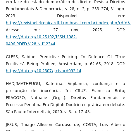
em face do estado democrático de direito. Revista Direitos
Fundamentais & Democracia, v. 28, n. 2, p. 253–274, 31 ago.
2023. Disponível em:
https://revistaeletronicardfd.unibrasil.com.br/index.php/rdfd/
Acesso em: 27 nov. 2025. DOI:
https://doi.org/10.25192/ISSN.1982-
0496.RDFD.V.28.N.II.2344
GLESS, Sabine. Predictive Policing. In Defence Of ‘True
Positives’. Being Profiled, Amsterdam, p. 62-65, 2018. DOI:
https://doi.org/10.2307/j.ctvhrd092.14
HADJIMATHEUOU, Katerina. Vigilância, confiança e a
presunção de inocência. In: CRUZ, Francisco Brito;
FRAGOSO, Nathalie (Orgs.). Direitos Fundamentais e
Processo Penal na Era Digital: Doutrina e prática em debate.
São Paulo: InternetLab, 2020. v. 3. p. 17–43.
JESUS, Thiago Allisson Cardoso de; COSTA, Luis Alberto