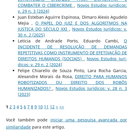
COMBATER O CIBERCRIME
,
Novos Estudos Jurí­dicos:
v. 29 n. 3 (2024)
Juan Esteban Aguirre Espinosa, Dimaro Alexis Agudelo
Mejia ,
O PAPEL DO JUIZ E DOS ALGORITMOS NA
JUSTIÇA DO SÉCULO XXI
,
Novos Estudos Jurí­dicos: v.
30 n. 2 (2025)
Leticia de Andrade Porto, Eduardo Cambi,
O
INCIDENTE DE RESOLUÇÃO DE DEMANDAS
REPETITIVAS COMO INSTRUMENTO DE EFETIVAÇÃO DE
DIREITOS HUMANOS (SOCIAIS)
,
Novos Estudos Jurí­
dicos: v. 29 n. 2 (2024)
Felipe Chiarello de Souza Pinto, Lara Rocha Garcia,
Alexandre Morais da Rosa,
DIREITO PARA HUMANOS
ROBOTIZADOS OU DIREITO DOS ROBÔS
HUMANIZADOS?
,
Novos Estudos Jurí­dicos: v. 28 n. 3
(2023)
1
2
3
4
5
6
7
8
9
10
11
12
>
>>
Você também pode
iniciar uma pesquisa avançada por
similaridade
para este artigo.