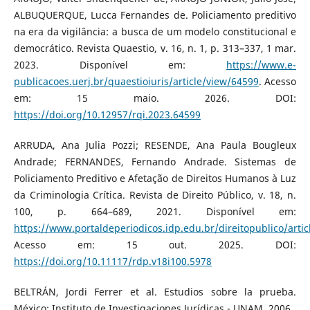
ALBUQUERQUE, Lucca Fernandes de. Policiamento preditivo
na era da vigilância: a busca de um modelo constitucional e
democrático. Revista Quaestio, v. 16, n. 1, p. 313–337, 1 mar.
2023. Disponível em:
https://www.e-
publicacoes.uerj.br/quaestioiuris/article/view/64599
. Acesso
em: 15 maio. 2026. DOI:
https://doi.org/10.12957/rqi.2023.64599
ARRUDA, Ana Julia Pozzi; RESENDE, Ana Paula Bougleux
Andrade; FERNANDES, Fernando Andrade. Sistemas de
Policiamento Preditivo e Afetação de Direitos Humanos à Luz
da Criminologia Crítica. Revista de Direito Público, v. 18, n.
100, p. 664–689, 2021. Disponível em:
https://www.portaldeperiodicos.idp.edu.br/direitopublico/arti
Acesso em: 15 out. 2025. DOI:
https://doi.org/10.11117/rdp.v18i100.5978
BELTRÁN, Jordi Ferrer et al. Estudios sobre la prueba.
México: Instituto de Investigaciones Jurídicas - UNAM, 2006.