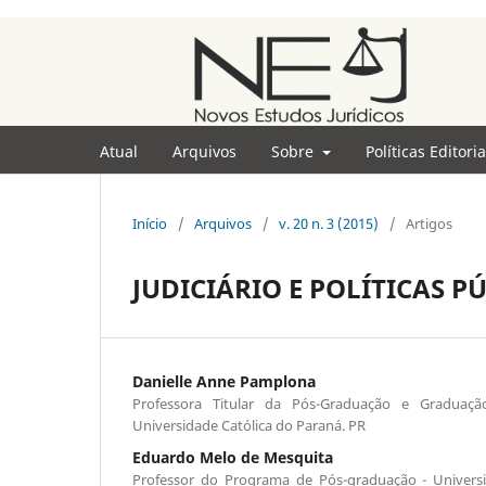
Atual
Arquivos
Sobre
Políticas Editori
Início
/
Arquivos
/
v. 20 n. 3 (2015)
/
Artigos
JUDICIÁRIO E POLÍTICAS P
Danielle Anne Pamplona
Professora Titular da Pós-Graduação e Graduação
Universidade Católica do Paraná. PR
Eduardo Melo de Mesquita
Professor do Programa de Pós-graduação - Univers