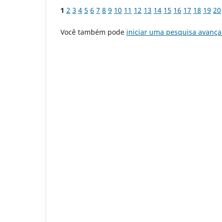
1
2
3
4
5
6
7
8
9
10
11
12
13
14
15
16
17
18
19
20
Você também pode
iniciar uma pesquisa avança