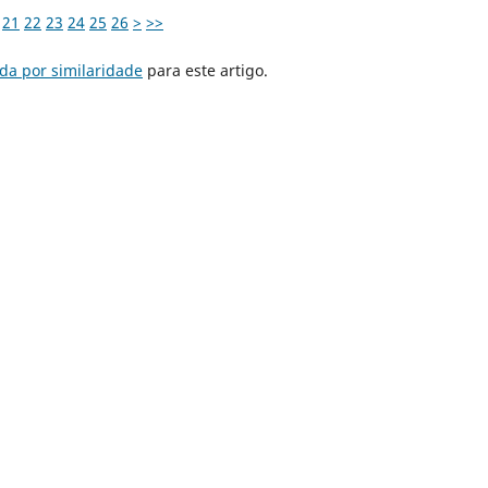
21
22
23
24
25
26
>
>>
da por similaridade
para este artigo.