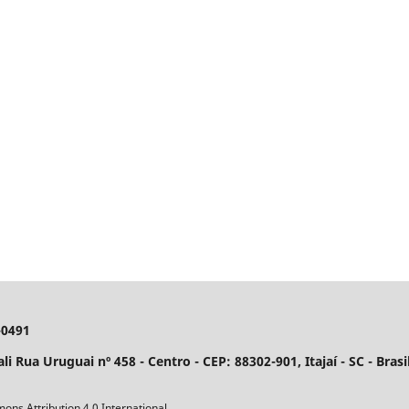
-0491
 Rua Uruguai nº 458 - Centro - CEP: 88302-901, Itajaí­ - SC - Brasil
ons Attribution 4.0 International.