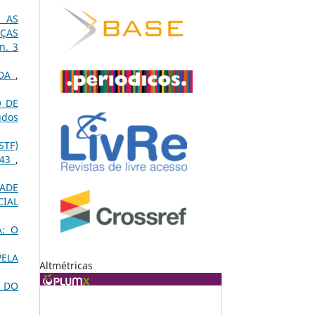
 AS
ÇAS
n. 3
ADA
,
O DE
udos
STF)
743
,
DADE
CIAL
: O
PELA
Altmétricas
R DO