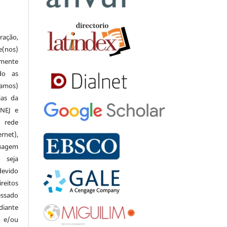
ração,
e(nos)
lmente
do as
(amos)
ias da
 NEJ e
 rede
net),
guagem
 seja
devido
reitos
essado
iante
o e/ou