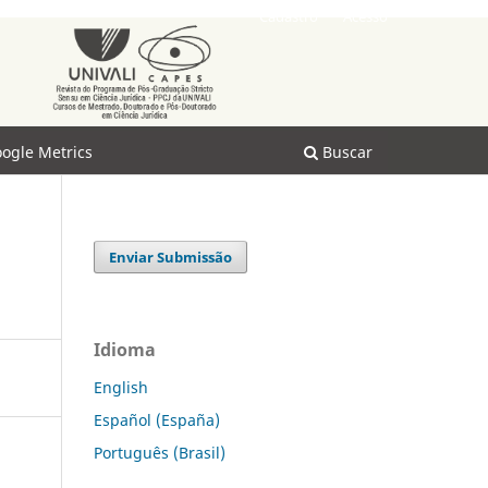
Cadastro
Acesso
ogle Metrics
Buscar
Enviar Submissão
Idioma
English
Español (España)
Português (Brasil)