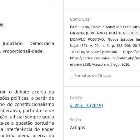
Como Citar
06
PAMPLONA, Danielle Anne; MELO DE MES
Eduardo. JUDICIÁRIO E POLÍTICAS PÚBLI
EXEMPLO POSITIVO.
Novos Estudos Jurí
 Judiciário. Democracia
Itajaí­ (SC), v. 20, n. 3, p. 885–906, 201
. Proporcionali-dade.
10.14210/nej.v20n3.p885-906. Disponív
https://periodicos.univali.br/index.php/nej
e/view/8358. Acesso em: 7 ago. 2026.
Fomatos de Citação
dir o debate acerca da
Edição
ões políticas, a partir de
no do constitucionalismo
v. 20 n. 3 (2015)
berativa, partindo-se de
ção judicial sempre que a
Seção
nta-se a questão portuária
Artigos
 a interferência do Poder
doutrina alemã acerca do