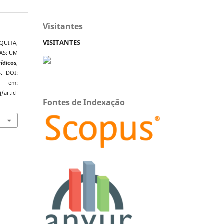
Visitantes
VISITANTES
QUITA,
CAS: UM
­dicos
,
5. DOI:
el em:
/articl
Fontes de Indexação