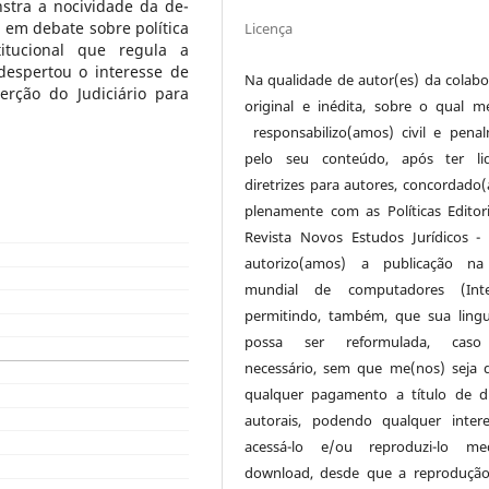
stra a nocividade da de-
r em debate sobre política
Licença
tucional que regula a
 despertou o interesse de
Na qualidade de autor(es) da colabo
erção do Judiciário para
original e inédita, sobre o qual m
responsabilizo(amos) civil e pena
pelo seu conteúdo, após ter li
diretrizes para autores, concordado
plenamente com as Políticas Editor
Revista Novos Estudos Jurídicos -
autorizo(amos) a publicação na
mundial de computadores (Inter
permitindo, também, que sua lin
possa ser reformulada, caso
necessário, sem que me(nos) seja 
qualquer pagamento a título de di
autorais, podendo qualquer inter
acessá-lo e/ou reproduzi-lo med
download, desde que a reproduçã