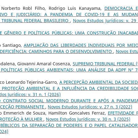
n Norberto Robl Filho, Rodrigo Luis Kanayama,
DEMOCRACIA E
IVO E JUDICIÁRIO: A PANDEMIA DE COVID-19 E AS MUDAN
 TRIBUNAL FEDERAL BRASILEIRO
,
Novos Estudos Jurí­dicos: v. 29 
DE GÊNERO E POLÍTICAS PÚBLICAS: UMA CONSTRUÇÃO INACAB
o Santiago,
AMPLIAÇÃO DAS LIBERDADES INDIVIDUAIS POR MEI
 DEFICIÊNCIA: CAMINHOS PARA O DESENVOLVIMENTO
,
Novos Est
adalena, Giovanni Amaral Cosenza,
SUPREMO TRIBUNAL FEDERAL (
 POLÍTICAS PÚBLICAS AMBIENTAIS: UMA ANÁLISE DA ADPF N° 
sco Leonardo Tejerina-Garro,
A PERCEPÇÃO AMBIENTAL DA SOCIE
A PROTEÇÃO AMBIENTAL E A INFLUÊNCIA DA CREDIBILIDADE SO
s Jurí­dicos: v. 31 n. 1 (2026)
O CONTRATO SOCIAL MODERNO DURANTE E APÓS A PANDEMIA
EXCEÇÃO PERMANENTE
,
Novos Estudos Jurí­dicos: v. 27 n. 3 (2022)
ço Emmerich de Souza, Hamilton Goncalves Ferraz,
EFETIVIDADE 
 PROTEÇÃO À MULHER
,
Novos Estudos Jurí­dicos: v. 30 n. 3 (2025)
ÍBLICOS DA SEPARAÇÃO DE PODERES E O PAPEL CATALISADO
2024)