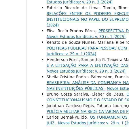
Estudos Jurí­dicos: v. 29 n. 3 (2024)
Fabricio Ricardo de Limas Tomio, Ilto
RELAÇÕES ENTRE OS PODERES EXECUT
INSTITUCIONAIS NO PAPEL DO SUPREMO
(2024)
Elisa Rocío Prados Pérez,
PERSPECTIVA 
Novos Estudos Jurí­dicos: v. 30 n. 1 (2025)
Renato de Souza Nunes, Mariana Ribeir
POLÍTICAS PÚBLICAS PARA PESSOAS COM
Jurí­dicos: v. 29 n. 1 (2024)
Henderson Fürst, Samantha R. Teixeira M
E A LITIGAÇÃO PARA A EFETIVAÇÃO DAS
Novos Estudos Jurí­dicos: v. 29 n. 3 (2024)
Sheila Cristina Endres Palmerston, Franci
BRASILEIRA: ANÁLISE DA CONFIANÇA N
NAS INSTITUIÇÕES PÚBLICAS
,
Novos Estudo
Bruno Cozza Saraiva, Cleber de Deus,
CONSTITUCIONALISMO E O ESTADO DE 
Jonathan Cardoso Régis, Tatiana Louren
POLÍCIA MILITAR NA REDE CATARINA DE
Carlos Bernal-Pulido,
OS FUNDAMENTOS B
JUIZ
,
Novos Estudos Jurí­dicos: v. 29 n. 1 (