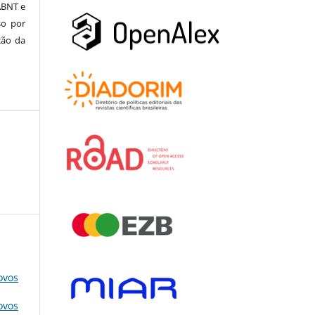
ABNT e
so por
ção da
ovos
ovos