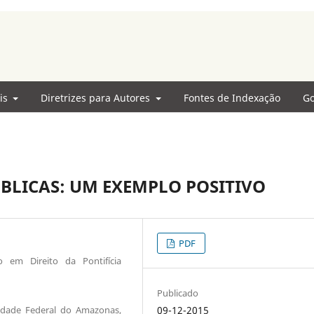
ais
Diretrizes para Autores
Fontes de Indexação
Go
ÚBLICAS: UM EXEMPLO POSITIVO
PDF
 em Direito da Pontifícia
Publicado
idade Federal do Amazonas,
09-12-2015