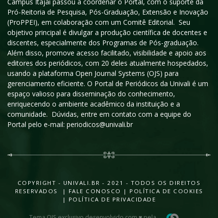
Campus Itajaí passou a coordenar o Portal, com o suporte da
Pró-Reitoria de Pesquisa, Pós-Graduação, Extensão e Inovação
(ProPPEI), em colaboração com um Comitê Editorial. Seu
objetivo principal é divulgar a produção científica de docentes e
discentes, especialmente dos Programas de Pós-graduação.
Além disso, promove acesso facilitado, visibilidade e apoio aos
editores dos periódicos, com 20 deles atualmente hospedados,
usando a plataforma Open Journal Systems (OJS) para
gerenciamento eficiente. O Portal de Periódicos da Univali é um
espaço valioso para disseminação do conhecimento,
enriquecendo o ambiente acadêmico da instituição e a
comunidade. Dúvidas, entre em contato com a equipe do
Portal pelo e-mail: periodicos@univali.br
COPYRIGHT - UNIVALI.BR - 2021 - TODOS OS DIREITOS
RESERVADOS |
FALE CONOSCO
|
POLÍTICA DE COOKIES
|
POLÍTICA DE PRIVACIDADE
Tema OJS exclusivo desenvolvido com ♥ pela
.