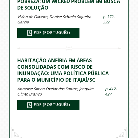
POBREZA: UM WICKED PROBLEM EM BUSCA
DE SOLUÇÃO
Vivian de Oliveira, Denise Schmitt Siqueira
p. 372-
Garcia
392
PDF (PORTUGUÊS)
HABITAÇÃO ANFÍBIA EM ÁREAS
CONSOLIDADAS COM RISCO DE
INUNDAÇÃO: UMA POLÍTICA PÚBLICA
PARA O MUNICÍPIO DE ITAJAÍ/SC
Annelise Simon Ovelar dos Santos, Joaquim
p. 412-
Olinto Branco
427
PDF (PORTUGUÊS)