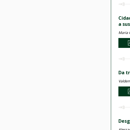
Cida
a su
Maria C
Da t
Valdem
Desg
Alessan