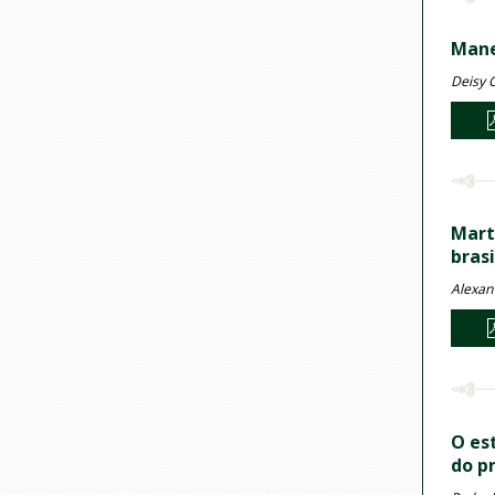
Mane
Deisy 
Mart
brasi
Alexan
O es
do p