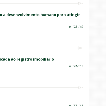
do a desenvolvimento humano para atingir
p. 123-140
cada ao registro imobiliário
p. 141-157
p. 158-168