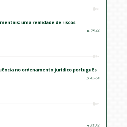
amentais: uma realidade de riscos
p. 28 44
fluência no ordenamento jurídico português
p. 45-64
p. 65-84