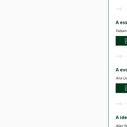
A es
Fabian
A ev
Ana Lí
A ide
Alan Fe