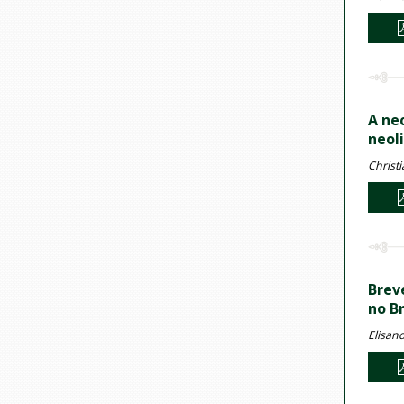
A ne
neol
Christi
Brev
no Br
Elisand