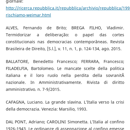
giornale:
http://ricerca.repubblica.it/repubblica/archivio/repubblica/199
rischiamo-weimar.html
ALVES, Fernando de Brito; BREGA FILHO, Vladimir.
Termidorizar a deliberação: o papel das cortes
constitucionais nas democracias contemporâneas. Revista
Brasileira de Direito, [S.l.], v. 11, n. 1, p. 124-134, ago. 2015.
BALLATORE, Benedetto Francesco; FERRARA, Francesco;
FILADELFIA, Bartolomeo. Le mancate scelte della politica
italiana e il loro ruolo nella perdita della sovranitÃ
nazionale. In Amministrativamente. Rivista di diritto
amministrativo. n. 7-9/2015.
CAFAGNA, Luciano. La grande slavina. L’Italia verso la crisi
della democrazia. Venezia: Marsilio, 1993.
DAL PONT, Adriano; CAROLINI Simonetta. L’Italia al confino
1926-1943. Le ordinanze di assegnazione al confino emesse