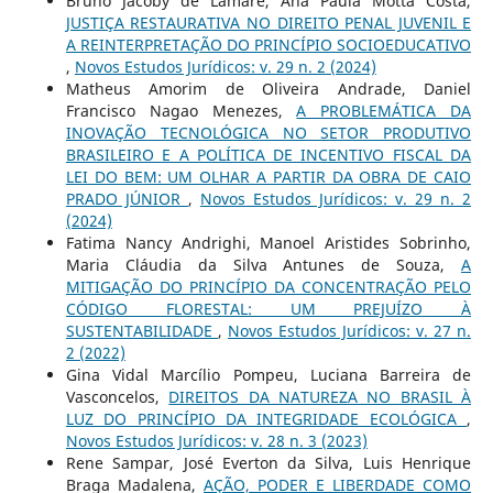
Bruno Jacoby de Lamare, Ana Paula Motta Costa,
JUSTIÇA RESTAURATIVA NO DIREITO PENAL JUVENIL E
A REINTERPRETAÇÃO DO PRINCÍPIO SOCIOEDUCATIVO
,
Novos Estudos Jurí­dicos: v. 29 n. 2 (2024)
Matheus Amorim de Oliveira Andrade, Daniel
Francisco Nagao Menezes,
A PROBLEMÁTICA DA
INOVAÇÃO TECNOLÓGICA NO SETOR PRODUTIVO
BRASILEIRO E A POLÍTICA DE INCENTIVO FISCAL DA
LEI DO BEM: UM OLHAR A PARTIR DA OBRA DE CAIO
PRADO JÚNIOR
,
Novos Estudos Jurí­dicos: v. 29 n. 2
(2024)
Fatima Nancy Andrighi, Manoel Aristides Sobrinho,
Maria Cláudia da Silva Antunes de Souza,
A
MITIGAÇÃO DO PRINCÍPIO DA CONCENTRAÇÃO PELO
CÓDIGO FLORESTAL: UM PREJUÍZO À
SUSTENTABILIDADE
,
Novos Estudos Jurí­dicos: v. 27 n.
2 (2022)
Gina Vidal Marcílio Pompeu, Luciana Barreira de
Vasconcelos,
DIREITOS DA NATUREZA NO BRASIL À
LUZ DO PRINCÍPIO DA INTEGRIDADE ECOLÓGICA
,
Novos Estudos Jurí­dicos: v. 28 n. 3 (2023)
Rene Sampar, José Everton da Silva, Luis Henrique
Braga Madalena,
AÇÃO, PODER E LIBERDADE COMO