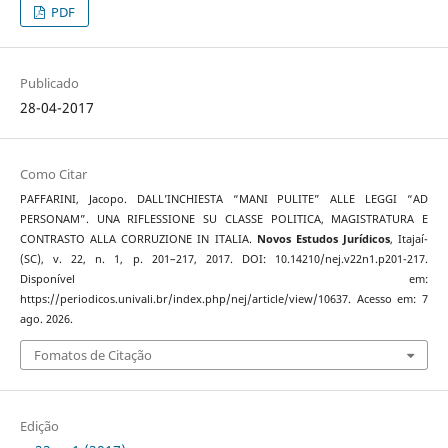
PDF
Publicado
28-04-2017
Como Citar
PAFFARINI, Jacopo. DALL’INCHIESTA “MANI PULITE” ALLE LEGGI “AD
PERSONAM”. UNA RIFLESSIONE SU CLASSE POLITICA, MAGISTRATURA E
CONTRASTO ALLA CORRUZIONE IN ITALIA.
Novos Estudos Jurí­dicos
, Itajaí­
(SC), v. 22, n. 1, p. 201–217, 2017. DOI: 10.14210/nej.v22n1.p201-217.
Disponível em:
https://periodicos.univali.br/index.php/nej/article/view/10637. Acesso em: 7
ago. 2026.
Fomatos de Citação
Edição