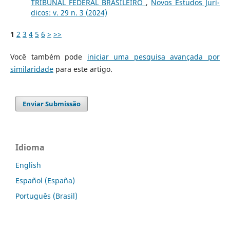
TRIBUNAL FEDERAL BRASILEIRO
,
Novos Estudos Jurí­
dicos: v. 29 n. 3 (2024)
1
2
3
4
5
6
>
>>
Você também pode
iniciar uma pesquisa avançada por
similaridade
para este artigo.
Enviar Submissão
Idioma
English
Español (España)
Português (Brasil)