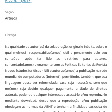
v. 22 n. 1 (2017)
Seção
Artigos
Licença
Na qualidade de autor(es) da colaboração, original e inédita, sobre o
qual me(nos) responsabilizo(amos) civil e penalmente pelo seu
conteúdo, após ter lido as diretrizes para autores,
concordado(amos) plenamente com as Políticas Editorias da Revista
Novos Estudos Jurídicos - NEJ e autorizo(amos) a publicação na rede
mundial de computadores (Internet), permitindo, também, que sua
linguagem possa ser reformulada, caso seja necessário, sem que
me(nos) seja devido qualquer pagamento a título de direitos
autorais, podendo qualquer interessado acessá-lo e/ou reproduzi-lo
mediante download, desde que a reprodução e/ou publicação
obedeçam as normas da ABNT e tenham a finalidade exclusiva de