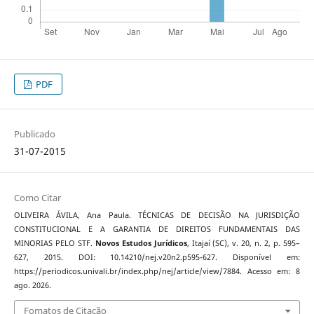
PDF
Publicado
31-07-2015
Como Citar
OLIVEIRA ÁVILA, Ana Paula. TÉCNICAS DE DECISÃO NA JURISDIÇÃO
CONSTITUCIONAL E A GARANTIA DE DIREITOS FUNDAMENTAIS DAS
MINORIAS PELO STF.
Novos Estudos Jurí­dicos
, Itajaí­ (SC), v. 20, n. 2, p. 595–
627, 2015. DOI: 10.14210/nej.v20n2.p595-627. Disponível em:
https://periodicos.univali.br/index.php/nej/article/view/7884. Acesso em: 8
ago. 2026.
Fomatos de Citação