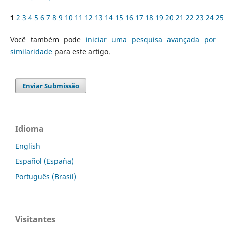
1
2
3
4
5
6
7
8
9
10
11
12
13
14
15
16
17
18
19
20
21
22
23
24
25
Você também pode
iniciar uma pesquisa avançada por
similaridade
para este artigo.
Enviar Submissão
Idioma
English
Español (España)
Português (Brasil)
Visitantes