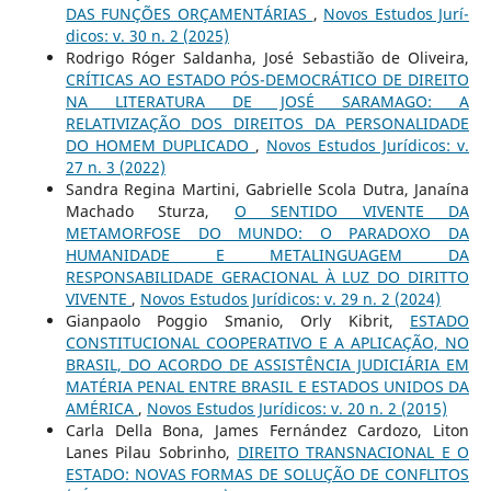
DAS FUNÇÕES ORÇAMENTÁRIAS
,
Novos Estudos Jurí­
dicos: v. 30 n. 2 (2025)
Rodrigo Róger Saldanha, José Sebastião de Oliveira,
CRÍTICAS AO ESTADO PÓS-DEMOCRÁTICO DE DIREITO
NA LITERATURA DE JOSÉ SARAMAGO: A
RELATIVIZAÇÃO DOS DIREITOS DA PERSONALIDADE
DO HOMEM DUPLICADO
,
Novos Estudos Jurí­dicos: v.
27 n. 3 (2022)
Sandra Regina Martini, Gabrielle Scola Dutra, Janaína
Machado Sturza,
O SENTIDO VIVENTE DA
METAMORFOSE DO MUNDO: O PARADOXO DA
HUMANIDADE E METALINGUAGEM DA
RESPONSABILIDADE GERACIONAL À LUZ DO DIRITTO
VIVENTE
,
Novos Estudos Jurí­dicos: v. 29 n. 2 (2024)
Gianpaolo Poggio Smanio, Orly Kibrit,
ESTADO
CONSTITUCIONAL COOPERATIVO E A APLICAÇÃO, NO
BRASIL, DO ACORDO DE ASSISTÊNCIA JUDICIÁRIA EM
MATÉRIA PENAL ENTRE BRASIL E ESTADOS UNIDOS DA
AMÉRICA
,
Novos Estudos Jurí­dicos: v. 20 n. 2 (2015)
Carla Della Bona, James Fernández Cardozo, Liton
Lanes Pilau Sobrinho,
DIREITO TRANSNACIONAL E O
ESTADO: NOVAS FORMAS DE SOLUÇÃO DE CONFLITOS