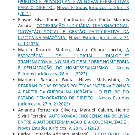
(PÚBLICO E PRIVADO) ANTE AS NOVAS PERSPECTIVAS
PARA O DIREITO
,
Novos Estudos Jurí­dicos: v. 26 n. 3
(2021)
Elayne Silva Ramos Cantuária, Ana Paula Martins
Amaral,
COOPERAÇÃO JUDICIÁRIA TRANSNACIONAL:
INOVAÇÃO SOCIAL E GESTÃO PARTICIPATIVA DA
JUSTIÇA NA AMAZÔNIA
,
Novos Estudos Jurí­dicos: v. 31
n. 1 (2026)
Marcio Ricardo Staffen, Maria Chiara Locchi,
A
ESTRATÉGIA DE “JUDICIAL DIALOGUE”
TRANSNACIONAL NO SUL GLOBAL SOBRE HOMOFOBIA
E PENALIZAÇÃO DO HOMOSSEXUALISMO
,
Novos
Estudos Jurí­dicos: v. 28 n. 1 (2023)
Mariana Barboza Baeta Neves Matsushita,
O
REARRANJO DAS FORÇAS POLÍTICAS INTERNACIONAIS
A PARTIR DA GUERRA NA UCRÂNIA – O FUTURO DO
ESTADO DEMOCRÁTICO DE DIREITO
,
Novos Estudos
Jurí­dicos: v. 27 n. 2 (2022)
Amanda Ferraz da Silveira, Manuel Caleiro, Heline
Sivini Ferreira,
AUTONOMIAS INDÍGENAS NA BOLÍVIA:
ENTRE A AUTODETERMINAÇÃO E A COLONIALIDADE
,
Novos Estudos Jurí­dicos: v. 28 n. 3 (2023)
Carlos Eduardo Adriano Japiassú,
O CONTROLE DA