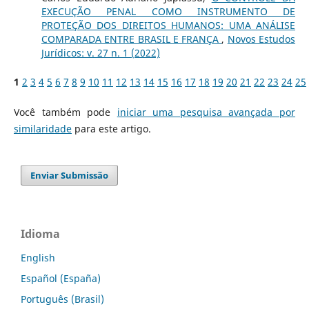
EXECUÇÃO PENAL COMO INSTRUMENTO DE
PROTEÇÃO DOS DIREITOS HUMANOS: UMA ANÁLISE
COMPARADA ENTRE BRASIL E FRANÇA
,
Novos Estudos
Jurí­dicos: v. 27 n. 1 (2022)
1
2
3
4
5
6
7
8
9
10
11
12
13
14
15
16
17
18
19
20
21
22
23
24
25
Você também pode
iniciar uma pesquisa avançada por
similaridade
para este artigo.
Enviar Submissão
Idioma
English
Español (España)
Português (Brasil)