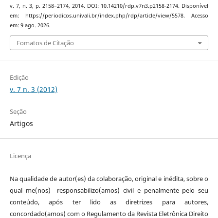
v. 7, n. 3, p. 2158–2174, 2014. DOI: 10.14210/rdp.v7n3.p2158-2174. Disponível
em: https://periodicos.univali.br/index.php/rdp/article/view/5578. Acesso
em: 9 ago. 2026.
Fomatos de Citação
Edição
v. 7 n. 3 (2012)
Seção
Artigos
Licença
Na qualidade de autor(es) da colaboração, original e inédita, sobre o
qual me(nos) responsabilizo(amos) civil e penalmente pelo seu
conteúdo, após ter lido as diretrizes para autores,
concordado(amos) com o Regulamento da Revista Eletrônica Direito