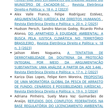
MUNICÍPIO DE CAÇADOR-SC
,
Revista Eletrônica
Direito e Política: v. 18 n. 2 (2023)
Alex Valle Franco, Felipe Rodríguez Estévez,
ARGUMENTAÇÃO JURÍDICA EM DIREITOS HUMANOS
,
Revista Eletrônica Direito e Política: v. 20 n. 2 (2025)
Hudson Persch, Sandro Marcos Godoy, Ricardo Pinha
Alonso,
DO APARTHEID À EQUIDADE AMBIENTAL: A
BUSCA PELA JUSTIÇA CLIMÁTICA NO TERRITÓRIO
BRASILEIRO
,
Revista Eletrônica Direito e Política: v. 18
n. 3 (2023)
Jailson Alves Nogueira,
A TENTATIVA DE
DERROTABILIDADE DA DOUTRINA DA PROTEÇÃO
INTEGRAL POR MEIO DA ARGUMENTAÇÃO
SUBSTANTIVA: UMA ANÁLISE A PARTIR DA ADI 3.446
,
Revista Eletrônica Direito e Política: v. 17 n. 2 (2022)
Kariza Dias Lopes, Felipe Kern Moreira,
PROPOSTAS
DE UMA MORATÓRIA GLOBAL DA PESCA DE ARRASTO
DE FUNDO: CENÁRIOS E POSSIBILIDADES JURÍDICAS
,
Revista Eletrônica Direito e Política: v. 19 n. 3 (2024)
Adriana Pinheiro, Suely Mara Vaz Guimarães de
Araújo,
REFLEXOS DOS CONFLITOS FEDERATIVOS NA
BASE REGULATÓRIA DO LICENCIAMENTO AMBIENTAL