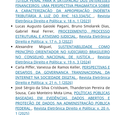
TUTELA PENAL PARA A SATISFAÇÃO DOS INTERESSES
FINANCEIROS: UMA PERSPECTIVA PRAGMÁTICA SOBRE
A CARACTERIZAÇÃO DA APROPRIAÇÃO INDÉBITA
TRIBUTÁRIA À LUZ DO RHC 163.334/SC
,
Revista
Eletrônica Direito e Política: v. 18 n. 1 (2023)
Lucas Augusto Gaioski Pagani, Bruno Smolarek Dias,
Gabriel Real Ferrer,
PROCEDIMENTO, PROCESSO
ESTRUTURAL E ATIVISMO JUDICIAL
,
Revista Eletrônica
Direito e Política: v. 17 n. 3 (2022)
Alexandre Miguel,
SUSTENTABILIDADE COMO
PRINCÍPIO ORIENTADOR NO JUDICIÁRIO BRASILEIRO
NO CONSELHO NACIONAL DE JUSTIÇA
,
Revista
Eletrônica Direito e Política: v. 19 n. 3 (2024)
Carla Piffer, Vanessa de Ramos Keller,
PERSPECTIVAS E
DESAFIOS DA GOVERNANÇA TRANSNACIONAL DA
INTERNET NA SOCIEDADE DIGITAL
,
Revista Eletrônica
Direito e Política: v. 21 n. 1 (2026)
José Sérgio da Silva Cristóvam, Thanderson Pereira de
Sousa, Caio Monteiro Mota Lima,
POLÍTICAS PÚBLICAS
BASEADAS EM EVIDÊNCIAS, DADOS ABERTOS E
PROTEÇÃO DE DADOS NA ADMINISTRAÇÃO PÚBLICA
FEDERAL
,
Revista Eletrônica Direito e Política: v. 20 n.
1 (2025)