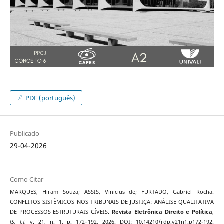
PDF (português)
Publicado
29-04-2026
Como Citar
MARQUES, Hiram Souza; ASSIS, Vinicius de; FURTADO, Gabriel Rocha.
CONFLITOS SISTÊMICOS NOS TRIBUNAIS DE JUSTIÇA: ANÁLISE QUALITATIVA
DE PROCESSOS ESTRUTURAIS CÍVEIS.
Revista Eletrônica Direito e Política
,
[S. l.]
, v. 21, n. 1, p. 172–192, 2026. DOI: 10.14210/rdp.v21n1.p172-192.