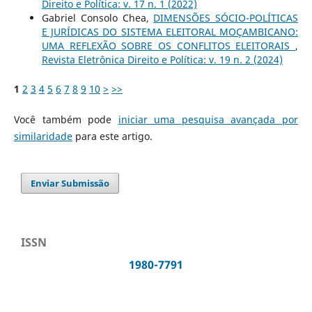
Direito e Política: v. 17 n. 1 (2022)
Gabriel Consolo Chea,
DIMENSÕES SÓCIO-POLÍTICAS
E JURÍDICAS DO SISTEMA ELEITORAL MOÇAMBICANO:
UMA REFLEXÃO SOBRE OS CONFLITOS ELEITORAIS
,
Revista Eletrônica Direito e Política: v. 19 n. 2 (2024)
1
2
3
4
5
6
7
8
9
10
>
>>
Você também pode
iniciar uma pesquisa avançada por
similaridade
para este artigo.
Enviar Submissão
ISSN
1980-7791