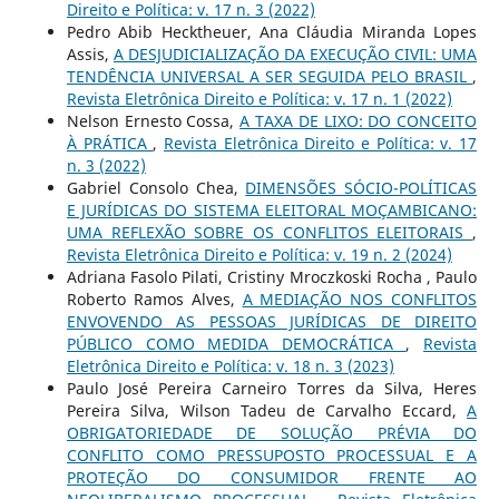
Direito e Política: v. 17 n. 3 (2022)
Pedro Abib Hecktheuer, Ana Cláudia Miranda Lopes
Assis,
A DESJUDICIALIZAÇÃO DA EXECUÇÃO CIVIL: UMA
TENDÊNCIA UNIVERSAL A SER SEGUIDA PELO BRASIL
,
Revista Eletrônica Direito e Política: v. 17 n. 1 (2022)
Nelson Ernesto Cossa,
A TAXA DE LIXO: DO CONCEITO
À PRÁTICA
,
Revista Eletrônica Direito e Política: v. 17
n. 3 (2022)
Gabriel Consolo Chea,
DIMENSÕES SÓCIO-POLÍTICAS
E JURÍDICAS DO SISTEMA ELEITORAL MOÇAMBICANO:
UMA REFLEXÃO SOBRE OS CONFLITOS ELEITORAIS
,
Revista Eletrônica Direito e Política: v. 19 n. 2 (2024)
Adriana Fasolo Pilati, Cristiny Mroczkoski Rocha , Paulo
Roberto Ramos Alves,
A MEDIAÇÃO NOS CONFLITOS
ENVOVENDO AS PESSOAS JURÍDICAS DE DIREITO
PÚBLICO COMO MEDIDA DEMOCRÁTICA
,
Revista
Eletrônica Direito e Política: v. 18 n. 3 (2023)
Paulo José Pereira Carneiro Torres da Silva, Heres
Pereira Silva, Wilson Tadeu de Carvalho Eccard,
A
OBRIGATORIEDADE DE SOLUÇÃO PRÉVIA DO
CONFLITO COMO PRESSUPOSTO PROCESSUAL E A
PROTEÇÃO DO CONSUMIDOR FRENTE AO