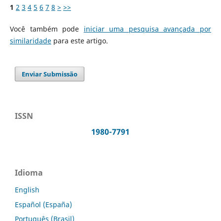
1
2
3
4
5
6
7
8
>
>>
Você também pode
iniciar uma pesquisa avançada por
similaridade
para este artigo.
Enviar Submissão
ISSN
1980-7791
Idioma
English
Español (España)
Português (Brasil)