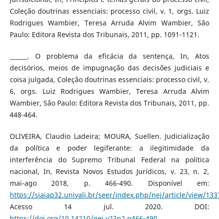
Coleção doutrinas essenciais: processo civil, v. 1, orgs. Luiz
Rodrigues Wambier, Teresa Arruda Alvim Wambier, São
Paulo: Editora Revista dos Tribunais, 2011, pp. 1091-1121.
______. O problema da eficácia da sentença, In, Atos
decisórios, meios de impugnação das decisões judiciais e
coisa julgada, Coleção doutrinas essenciais: processo civil, v.
6, orgs. Luiz Rodrigues Wambier, Teresa Arruda Alvim
Wambier, São Paulo: Editora Revista dos Tribunais, 2011, pp.
448-464.
OLIVEIRA, Claudio Ladeira; MOURA, Suellen. Judicialização
da política e poder legiferante: a ilegitimidade da
interferência do Supremo Tribunal Federal na política
nacional, In, Revista Novos Estudos Jurídicos, v. 23, n. 2,
mai-ago 2018, p. 466-490. Disponível em:
https://siaiap32.univali.br/seer/index.php/nej/article/view/133
Acesso 14 jul. 2020. DOI:
https://doi.org/10.14210/nej.v23n2.p466-490