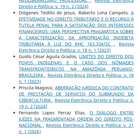
NEOLIBERALISMO PROCESSUAL
,
Revista Eletrônica
Direito e Política: v. 19 n. 2 (2024)
Diógenes Teófilo de Jesus, Roberto Lima Campelo,
A
EFETIVIDADE NO DIREITO TRIBUTÁRIO E O RECURSO À
TUTELA PENAL PARA A SATISFAÇÃO DOS INTERESSES
FINANCEIROS: UMA PERSPECTIVA PRAGMÁTICA SOBRE
A CARACTERIZAÇÃO DA APROPRIAÇÃO INDÉBITA
TRIBUTÁRIA À LUZ DO RHC 163.334/SC
,
Revista
Eletrônica Direito e Política: v. 18 n. 1 (2023)
Guido César Aguila Grados,
LIMITES DO DIREITO DOS
POVOS INDÍGENAS E O CASO DOS NÔMADES
TRANSFRONTEIRIÇOS NA AMAZÔNIA PERUANO-
BRASILEIRA
,
Revista Eletrônica Direito e Política: v. 18
n. 1 (2023)
Priscila Magossi,
ABERRAÇÃO JURÍDICA DO CONTRATO
DE PRESTAÇÃO DE SERVIÇOS DO SUBMUNDO DA
CIBERCULTURA
,
Revista Eletrônica Direito e Política: v.
19 n. 2 (2024)
Fernando Lopes Ferraz Elias,
O DIÁLOGO ENTRE
JUÍZES NA FRAGMENTADA ORDEM DO DIREITO PÓS-
NACIONAL
,
Revista Eletrônica Direito e Política: v. 21
n. 1 (2026)