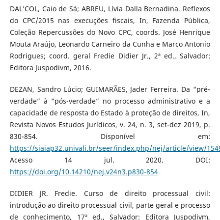
DAL’COL, Caio de Sá; ABREU, Lívia Dalla Bernadina. Reflexos
do CPC/2015 nas execuções fiscais, In, Fazenda Pública,
Coleção Repercussões do Novo CPC, coords. José Henrique
Mouta Araújo, Leonardo Carneiro da Cunha e Marco Antonio
Rodrigues; coord. geral Fredie Didier Jr., 2ª ed., Salvador:
Editora Juspodivm, 2016.
DEZAN, Sandro Lúcio; GUIMARÃES, Jader Ferreira. Da “pré-
verdade” à “pós-verdade” no processo administrativo e a
capacidade de resposta do Estado à proteção de direitos, In,
Revista Novos Estudos Jurídicos, v. 24, n. 3, set-dez 2019, p.
830-854. Disponível em:
https://siaiap32.univali.br/seer/index.php/nej/article/view/154
Acesso 14 jul. 2020. DOI:
https://doi.org/10.14210/nej.v24n3.p830-854
DIDIER JR. Fredie. Curso de direito processual civil:
introdução ao direito processual civil, parte geral e processo
de conhecimento, 17ª ed., Salvador: Editora Juspodivm,