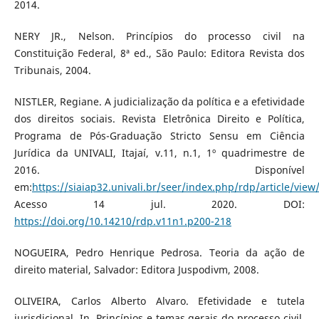
2014.
NERY JR., Nelson. Princípios do processo civil na
Constituição Federal, 8ª ed., São Paulo: Editora Revista dos
Tribunais, 2004.
NISTLER, Regiane. A judicialização da política e a efetividade
dos direitos sociais. Revista Eletrônica Direito e Política,
Programa de Pós-Graduação Stricto Sensu em Ciência
Jurídica da UNIVALI, Itajaí, v.11, n.1, 1º quadrimestre de
2016. Disponível
em:
https://siaiap32.univali.br/seer/index.php/rdp/article/view
Acesso 14 jul. 2020. DOI:
https://doi.org/10.14210/rdp.v11n1.p200-218
NOGUEIRA, Pedro Henrique Pedrosa. Teoria da ação de
direito material, Salvador: Editora Juspodivm, 2008.
OLIVEIRA, Carlos Alberto Alvaro. Efetividade e tutela
jurisdicional, In, Princípios e temas gerais do processo civil,