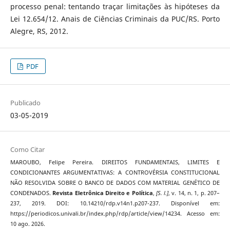
processo penal: tentando traçar limitações às hipóteses da
Lei 12.654/12. Anais de Ciências Criminais da PUC/RS. Porto
Alegre, RS, 2012.
PDF
Publicado
03-05-2019
Como Citar
MAROUBO, Felipe Pereira. DIREITOS FUNDAMENTAIS, LIMITES E
CONDICIONANTES ARGUMENTATIVAS: A CONTROVÉRSIA CONSTITUCIONAL
NÃO RESOLVIDA SOBRE O BANCO DE DADOS COM MATERIAL GENÉTICO DE
CONDENADOS.
Revista Eletrônica Direito e Política
,
[S. l.]
, v. 14, n. 1, p. 207–
237, 2019. DOI: 10.14210/rdp.v14n1.p207-237. Disponível em:
https://periodicos.univali.br/index.php/rdp/article/view/14234. Acesso em:
10 ago. 2026.