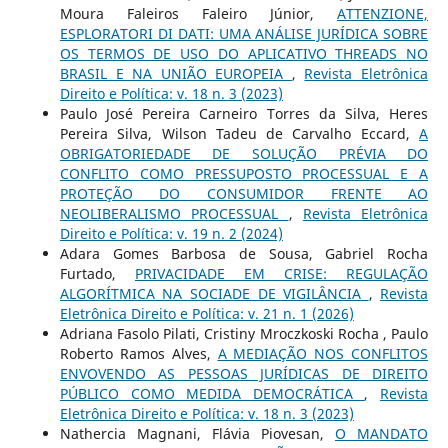
Moura Faleiros Faleiro Júnior,
ATTENZIONE,
ESPLORATORI DI DATI: UMA ANÁLISE JURÍDICA SOBRE
OS TERMOS DE USO DO APLICATIVO THREADS NO
BRASIL E NA UNIÃO EUROPEIA
,
Revista Eletrônica
Direito e Política: v. 18 n. 3 (2023)
Paulo José Pereira Carneiro Torres da Silva, Heres
Pereira Silva, Wilson Tadeu de Carvalho Eccard,
A
OBRIGATORIEDADE DE SOLUÇÃO PRÉVIA DO
CONFLITO COMO PRESSUPOSTO PROCESSUAL E A
PROTEÇÃO DO CONSUMIDOR FRENTE AO
NEOLIBERALISMO PROCESSUAL
,
Revista Eletrônica
Direito e Política: v. 19 n. 2 (2024)
Adara Gomes Barbosa de Sousa, Gabriel Rocha
Furtado,
PRIVACIDADE EM CRISE: REGULAÇÃO
ALGORÍTMICA NA SOCIADE DE VIGILÂNCIA
,
Revista
Eletrônica Direito e Política: v. 21 n. 1 (2026)
Adriana Fasolo Pilati, Cristiny Mroczkoski Rocha , Paulo
Roberto Ramos Alves,
A MEDIAÇÃO NOS CONFLITOS
ENVOVENDO AS PESSOAS JURÍDICAS DE DIREITO
PÚBLICO COMO MEDIDA DEMOCRÁTICA
,
Revista
Eletrônica Direito e Política: v. 18 n. 3 (2023)
Nathercia Magnani, Flávia Piovesan,
O MANDATO