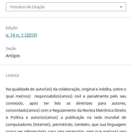
Fomatos de Citação
Edição
v. 14 n. 1 (2019)
Seção
Artigos
Licença
Na qualidade de autor(es) da colaboração, original e inédita, sobre o
qual me(nos) responsabilizo(amos) civil e penalmente pelo seu
conteúdo, após ter lido as diretrizes para autores,
concordado(amos) com o Regulamento da Revista Eletrônica Direito
e Política e autorizo(amos) a publicação na rede mundial de
computadores (Internet), permitindo, também, que sua linguagem
possa ser reformulada, caso seja necessário, sem que me(nos) seja