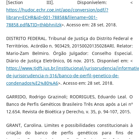
[Section III]. Disponívelem: <
https://hudoc.echr.coe.int/app/conversion/pdf/?
library=ECHR&id=001-78858&filename=001-
78858.pdf&TID=thkbhnilzk
>. Acesso em: 28 set. 2018.
DISTRITO FEDERAL. Tribunal de Justiça do Distrito Federal e
Territórios. Acórdão n. 903429, 20150020135028ARI. Relator:
Mario-Zam Belmiro. Órgão Julgador: Conselho Especial.
Diário de Justiça Eletrônico, 06 nov. 2015. Disponível em: <
https://www.tjdft.jus.br/institucional/jurisprudencia/informati
de-jurisprudencia-n-316/banco-de-perfil-genetico-de-
condenados%E2%80%A6
>. Acesso em: 28 set. 2018.
GARRIDO, Rodrigo Grazinoli; RODRIGUES, Eduardo Leal. O
Banco de Perfis Genéticos Brasileiro Três Anos após a Lei nº
12.654. Revista de Bioética y Derecho, v. 35, p. 94-107, 2015.
GRANT, Carolina. Limites e possibilidades constitucionais à
criação do banco de perfis genéticos para fins de