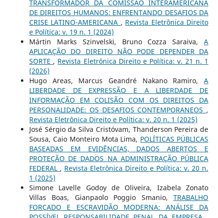
TRANSFORMADOR DA COMISSÃO INTERAMERICANA
DE DIREITOS HUMANOS: ENFRENTANDO DESAFIOS DA
CRISE LATINO-AMERICANA
,
Revista Eletrônica Direito
e Política: v. 19 n. 1 (2024)
Mártin Marks Szinvelski, Bruno Cozza Saraiva,
A
APLICAÇÃO DO DIREITO NÃO PODE DEPENDER DA
SORTE
,
Revista Eletrônica Direito e Política: v. 21 n. 1
(2026)
Hugo Areas, Marcus Geandré Nakano Ramiro,
A
LIBERDADE DE EXPRESSÃO E A LIBERDADE DE
INFORMAÇÃO EM COLISÃO COM OS DIREITOS DA
PERSONALIDADE: OS DESAFIOS CONTEMPORANEOS
,
Revista Eletrônica Direito e Política: v. 20 n. 1 (2025)
José Sérgio da Silva Cristóvam, Thanderson Pereira de
Sousa, Caio Monteiro Mota Lima,
POLÍTICAS PÚBLICAS
BASEADAS EM EVIDÊNCIAS, DADOS ABERTOS E
PROTEÇÃO DE DADOS NA ADMINISTRAÇÃO PÚBLICA
FEDERAL
,
Revista Eletrônica Direito e Política: v. 20 n.
1 (2025)
Simone Lavelle Godoy de Oliveira, Izabela Zonato
Villas Boas, Gianpaolo Poggio Smanio,
TRABALHO
FORÇADO E ESCRAVIDÃO MODERNA: ANÁLISE DA
POSSÍVEL RESPONSABILIDADE PENAL DA EMPRESA
,