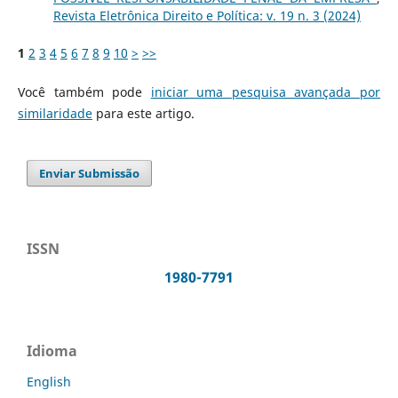
Revista Eletrônica Direito e Política: v. 19 n. 3 (2024)
1
2
3
4
5
6
7
8
9
10
>
>>
Você também pode
iniciar uma pesquisa avançada por
similaridade
para este artigo.
Enviar Submissão
ISSN
1980-7791
Idioma
English