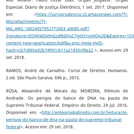
Especial. Diário de Justiça Eletrônico, 1 set. 2017. Disponível
em: <
https://jurisprudencia.s3.amazonaws.com/TJ-
MG/attachments/TJ-
MG_ARG_10024057952772003_a9085.pdf?
Signature=5OjAHdGVmGzdRdQuC7gt5CngVXI%3D&Expires=15
content-type=application/pdf&x-amz-meta-md5-
hash=cb7c895ed2b74fd1cb11a21835cf0e22
>. Acesso em: 29
set. 2018.
RAMOS, André de Carvalho. Curso de Direitos Humanos.
2.ed. São Paulo Saraiva, 696 p., 2015.
ROSA, Alexandre de Morais da; MOREIRA, Rômulo de
Andrade. Os perigos do banco de DNA na pauta do
Supremo Tribunal Federal. Empório do Direito. 29 jul. 2016.
Disponível em: <
http://emporiododireito.com.br/leitura/os-
perigos-do-banco-de-dna-na-pauta-do-supremo-tribunal-
federal
>. Acesso em: 29 set. 2018.