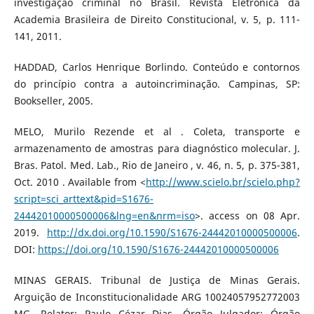
investigação criminal no Brasil. Revista Eletrônica da
Academia Brasileira de Direito Constitucional, v. 5, p. 111-
141, 2011.
HADDAD, Carlos Henrique Borlindo. Conteúdo e contornos
do princípio contra a autoincriminação. Campinas, SP:
Bookseller, 2005.
MELO, Murilo Rezende et al . Coleta, transporte e
armazenamento de amostras para diagnóstico molecular. J.
Bras. Patol. Med. Lab., Rio de Janeiro , v. 46, n. 5, p. 375-381,
Oct. 2010 . Available from <
http://www.scielo.br/scielo.php?
script=sci_arttext&pid=S1676-
24442010000500006&lng=en&nrm=iso
>. access on 08 Apr.
2019.
http://dx.doi.org/10.1590/S1676-24442010000500006
.
DOI:
https://doi.org/10.1590/S1676-24442010000500006
MINAS GERAIS. Tribunal de Justiça de Minas Gerais.
Arguição de Inconstitucionalidade ARG 10024057952772003
MG. Relator: Paulo Cézar Dias. Órgão Julgador: Órgão