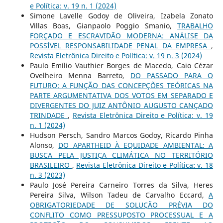
e Política: v. 19 n. 1 (2024)
Simone Lavelle Godoy de Oliveira, Izabela Zonato
Villas Boas, Gianpaolo Poggio Smanio,
TRABALHO
FORÇADO E ESCRAVIDÃO MODERNA: ANÁLISE DA
POSSÍVEL RESPONSABILIDADE PENAL DA EMPRESA
,
Revista Eletrônica Direito e Política: v. 19 n. 3 (2024)
Paulo Emílio Vauthier Borges de Macedo, Caio Cézar
Ovelheiro Menna Barreto,
DO PASSADO PARA O
FUTURO: A FUNÇÃO DAS CONCEPÇÕES TEÓRICAS NA
PARTE ARGUMENTATIVA DOS VOTOS EM SEPARADO E
DIVERGENTES DO JUIZ ANTÔNIO AUGUSTO CANÇADO
TRINDADE
,
Revista Eletrônica Direito e Política: v. 19
n. 1 (2024)
Hudson Persch, Sandro Marcos Godoy, Ricardo Pinha
Alonso,
DO APARTHEID À EQUIDADE AMBIENTAL: A
BUSCA PELA JUSTIÇA CLIMÁTICA NO TERRITÓRIO
BRASILEIRO
,
Revista Eletrônica Direito e Política: v. 18
n. 3 (2023)
Paulo José Pereira Carneiro Torres da Silva, Heres
Pereira Silva, Wilson Tadeu de Carvalho Eccard,
A
OBRIGATORIEDADE DE SOLUÇÃO PRÉVIA DO
CONFLITO COMO PRESSUPOSTO PROCESSUAL E A