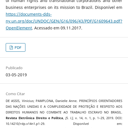
of human rights and transnational corporations and other
business enterprises on its mission to Brazil. Disponível em
https://documents-dds-
ny.un.org/doc/UNDOC/GEN/G16/096/43/PDF/G1609643.pdf?
OpenElement
. Acessado em 09.11.2017.
PDF
Publicado
03-05-2019
Como Citar
DE ASSIS, Vinicius; PAMPLONA, Danielle Anne. PRINCÍPIOS ORIENTADORES
DAS NAÇÕES UNIDAS E A COMPLEXIDADE DE PROTEÇÃO E RESPEITO AOS
DIREITOS HUMANOS NO COMBATE AO TRABALHO ESCRAVO NO BRASIL.
Revista Eletrônica Direito e Política
,
[S. l.]
, v. 14, n. 1, p. 1–29, 2019. DOI:
10.14210/rdp.v14n1.p1-29. Disponível em: