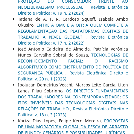
PROTEÇÃO DO CONSUMIDOR FRENTE AO
NEOLIBERALISMO PROCESSUAL
,
Revista Eletrônica
Direito e Política: v. 19 n. 2 (2024)
Tatiana de A. F. R. Cardoso Squeff, Izabela Ambo
Okusiro,
ENTRE A OMC E A OIT: A QUEM COMPETE A
REGULAMENTAÇÃO DAS PLATAFORMAS DIGITAIS DE
TRABALHO À NÍVEL GLOBAL?
,
Revista Eletrônica
Direito e Política: v. 17 n. 2 (2022)
José Antonio Caldeira de Almeida, Patrícia Verônica
Nunes Carvalho Sobral de Souza,
TECNOLOGIAS DE
RECONHECIMENTO FACIAL: O RACISMO
ALGORÍTMICO COMO INSTRUMENTO DE POLÍTICA DE
SEGURANÇA PÚBLICA
,
Revista Eletrônica Direito e
Política: v. 20 n. 1 (2025)
Ipojucan Demetrius Vecchi, Marcos Leite Garcia, Liton
Lanes Pilau Sobrinho,
OS DIREITOS FUNDAMENTAIS
DOS TRABALHADORES NA CONTEMPORANEIDADE: OS
FIOS INVISÍVEIS DAS TECNOLOGIAS DIGITAIS NAS
RELAÇÕES DE TRABALHO
,
Revista Eletrônica Direito e
Política: v. 18 n. 3 (2023)
Kariza Dias Lopes, Felipe Kern Moreira,
PROPOSTAS
DE UMA MORATÓRIA GLOBAL DA PESCA DE ARRASTO
DE FUNDO: CENÁRIOS E POSSIBILIDADES JURÍDICAS
,