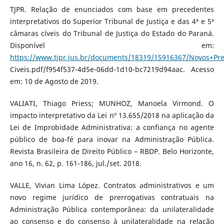
TJPR. Relação de enunciados com base em precedentes
interpretativos do Superior Tribunal de Justiça e das 4ª e 5ª
câmaras cíveis do Tribunal de Justiça do Estado do Paraná.
Disponível em:
https://www.tjpr.jus.br/documents/18319/15916367/Novos+P
Civeis.pdf/f954f537-4d5e-06dd-1d10-bc7219d94aac. Acesso
em: 10 de Agosto de 2019.
VALIATI, Thiago Priess; MUNHOZ, Manoela Virmond. O
impacto interpretativo da Lei nº 13.655/2018 na aplicação da
Lei de Improbidade Administrativa: a confiança no agente
público de boa-fé para inovar na Administração Pública.
Revista Brasileira de Direito Público – RBDP. Belo Horizonte,
ano 16, n. 62, p. 161-186, jul./set. 2018.
VALLE, Vivian Lima López. Contratos administrativos e um
novo regime jurídico de prerrogativas contratuais na
Administração Pública contemporânea: da unilateralidade
ao consenso e do consenso à unilateralidade na relação