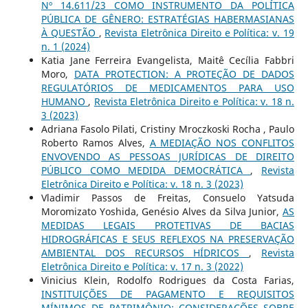
Nº 14.611/23 COMO INSTRUMENTO DA POLÍTICA
PÚBLICA DE GÊNERO: ESTRATÉGIAS HABERMASIANAS
À QUESTÃO
,
Revista Eletrônica Direito e Política: v. 19
n. 1 (2024)
Katia Jane Ferreira Evangelista, Maitê Cecília Fabbri
Moro,
DATA PROTECTION: A PROTEÇÃO DE DADOS
REGULATÓRIOS DE MEDICAMENTOS PARA USO
HUMANO
,
Revista Eletrônica Direito e Política: v. 18 n.
3 (2023)
Adriana Fasolo Pilati, Cristiny Mroczkoski Rocha , Paulo
Roberto Ramos Alves,
A MEDIAÇÃO NOS CONFLITOS
ENVOVENDO AS PESSOAS JURÍDICAS DE DIREITO
PÚBLICO COMO MEDIDA DEMOCRÁTICA
,
Revista
Eletrônica Direito e Política: v. 18 n. 3 (2023)
Vladimir Passos de Freitas, Consuelo Yatsuda
Moromizato Yoshida, Genésio Alves da Silva Junior,
AS
MEDIDAS LEGAIS PROTETIVAS DE BACIAS
HIDROGRÁFICAS E SEUS REFLEXOS NA PRESERVAÇÃO
AMBIENTAL DOS RECURSOS HÍDRICOS
,
Revista
Eletrônica Direito e Política: v. 17 n. 3 (2022)
Vinicius Klein, Rodolfo Rodrigues da Costa Farias,
INSTITUIÇÕES DE PAGAMENTO E REQUISITOS
MÍNIMOS DE PATRIMÔNIO: CONSIDERAÇÕES SOBRE