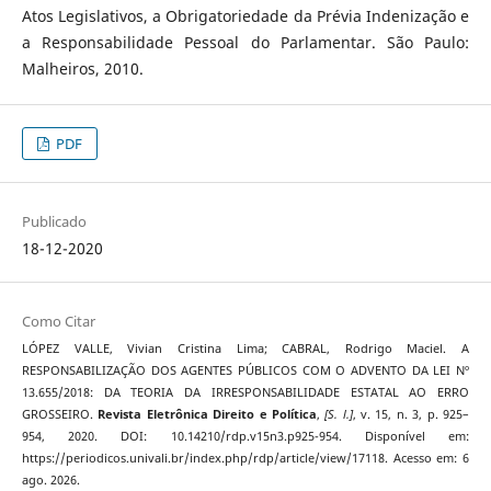
Atos Legislativos, a Obrigatoriedade da Prévia Indenização e
a Responsabilidade Pessoal do Parlamentar. São Paulo:
Malheiros, 2010.
PDF
Publicado
18-12-2020
Como Citar
LÓPEZ VALLE, Vivian Cristina Lima; CABRAL, Rodrigo Maciel. A
RESPONSABILIZAÇÃO DOS AGENTES PÚBLICOS COM O ADVENTO DA LEI Nº
13.655/2018: DA TEORIA DA IRRESPONSABILIDADE ESTATAL AO ERRO
GROSSEIRO.
Revista Eletrônica Direito e Política
,
[S. l.]
, v. 15, n. 3, p. 925–
954, 2020. DOI: 10.14210/rdp.v15n3.p925-954. Disponível em:
https://periodicos.univali.br/index.php/rdp/article/view/17118. Acesso em: 6
ago. 2026.