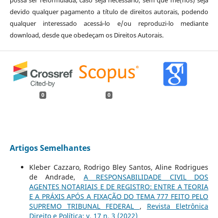
possa ser reformulada, caso seja necessário, sem que me(nos) seja
devido qualquer pagamento a título de direitos autorais, podendo
qualquer interessado acessá-lo e/ou reproduzi-lo mediante
download, desde que obedeçam os Direitos Autorais.
0
0
Artigos Semelhantes
Kleber Cazzaro, Rodrigo Bley Santos, Aline Rodrigues
de Andrade,
A RESPONSABILIDADE CIVIL DOS
AGENTES NOTARIAIS E DE REGISTRO: ENTRE A TEORIA
E A PRÁXIS APÓS A FIXAÇÃO DO TEMA 777 FEITO PELO
SUPREMO TRIBUNAL FEDERAL
,
Revista Eletrônica
Direito e Política: v. 17 n. 3 (2022)