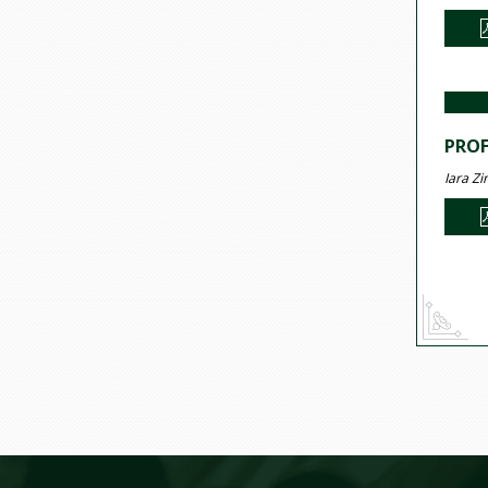
PROF
Iara Z