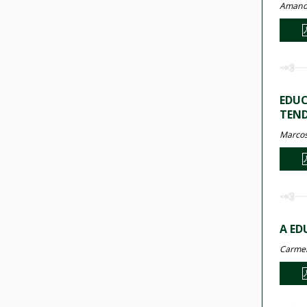
Amanda
EDUC
TEND
Marcos
A ED
Carmem