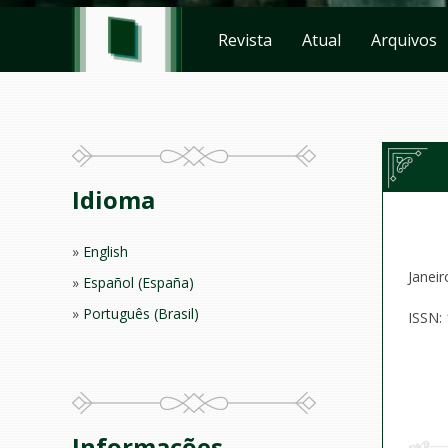
Revista
Atual
Arquivos
Idioma
English
Janeir
Español (España)
Português (Brasil)
ISSN:
Informações