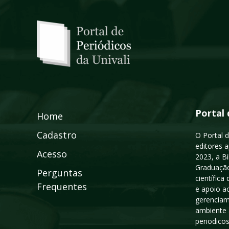
Portal 
Home
Cadastro
O Portal d
editores a
Acesso
2023, a B
Graduação
Perguntas
científic
Frequentes
e apoio a
gerenciam
ambiente 
periodico