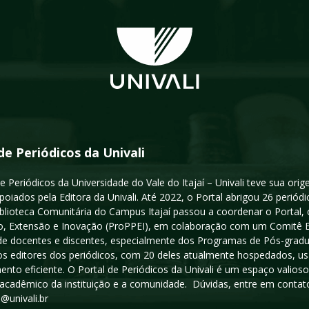
de Periódicos da Univali
e Periódicos da Universidade do Vale do Itajaí – Univali teve sua or
poiados pela Editora da Univali. Até 2022, o Portal abrigou 26 periódi
iblioteca Comunitária do Campus Itajaí passou a coordenar o Portal,
, Extensão e Inovação (ProPPEI), em colaboração com um Comitê Edit
a de docentes e discentes, especialmente dos Programas de Pós-gradua
os editores dos periódicos, com 20 deles atualmente hospedados, u
ento eficiente. O Portal de Periódicos da Univali é um espaço vali
acadêmico da instituição e a comunidade. Dúvidas, entre em contato
s@univali.br