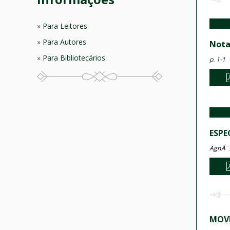
Para Leitores
Para Autores
Notas
Para Bibliotecários
p. 1-1
ESPE
AgnÃ¨s
MOVI