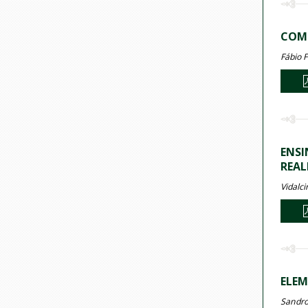
COMU
Fábio F
ENSI
REAL
Vidalci
ELEM
Sandro