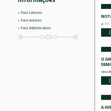
Para Leitores
NOTA
Para Autores
p. 1-1
Para Bibliotecários
O DI
DEMO
Vera Ma
A HI