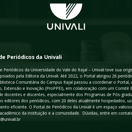
de Periódicos da Univali
e Periódicos da Universidade do Vale do Itajaí – Univali teve sua or
poiados pela Editora da Univali. Até 2022, o Portal abrigou 26 periódi
iblioteca Comunitária do Campus Itajaí passou a coordenar o Portal,
, Extensão e Inovação (ProPPEI), em colaboração com um Comitê Edit
a de docentes e discentes, especialmente dos Programas de Pós-gradua
os editores dos periódicos, com 20 deles atualmente hospedados, u
ento eficiente. O Portal de Periódicos da Univali é um espaço vali
acadêmico da instituição e a comunidade. Dúvidas, entre em contato
s@univali.br