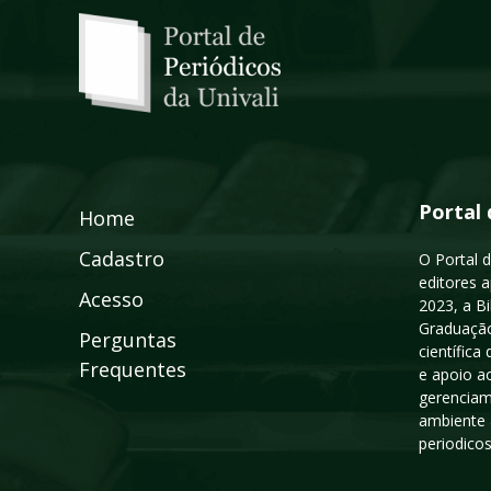
Portal 
Home
Cadastro
O Portal d
editores a
Acesso
2023, a B
Graduação
Perguntas
científic
Frequentes
e apoio a
gerenciam
ambiente 
periodico