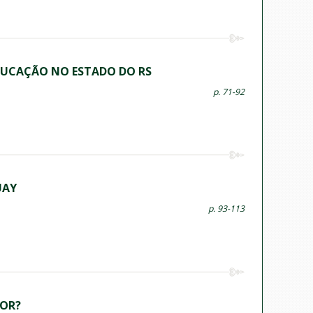
EDUCAÇÃO NO ESTADO DO RS
p. 71-92
UAY
p. 93-113
DOR?