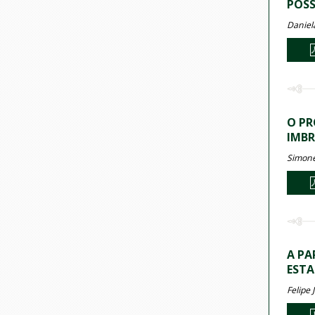
POSS
Daniela
O PR
IMBR
Simone
A PA
ESTA
Felipe 