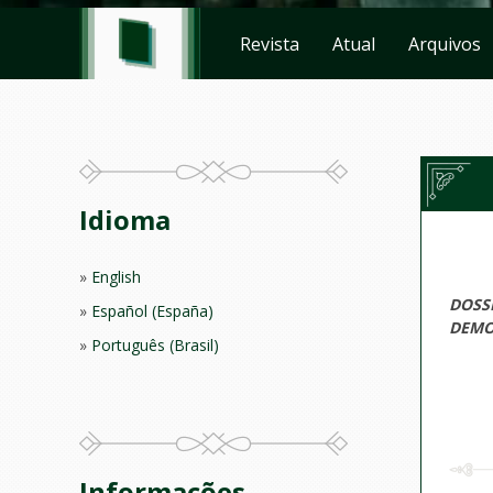
Revista
Atual
Arquivos
Idioma
English
DOSS
Español (España)
DEMO
Português (Brasil)
Informações