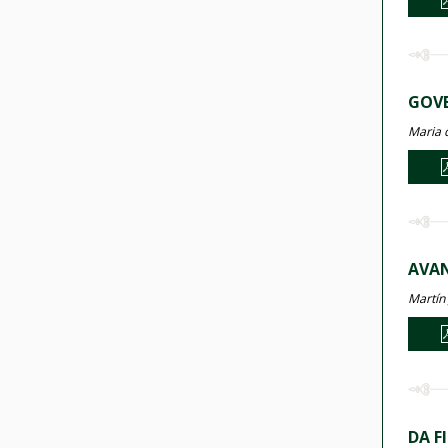
GOVE
Maria 
AVAN
Martín
DA F