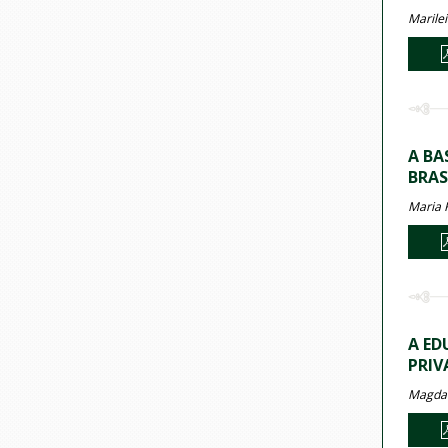
Marilei
A BA
BRAS
Maria 
A ED
PRIV
Magda 