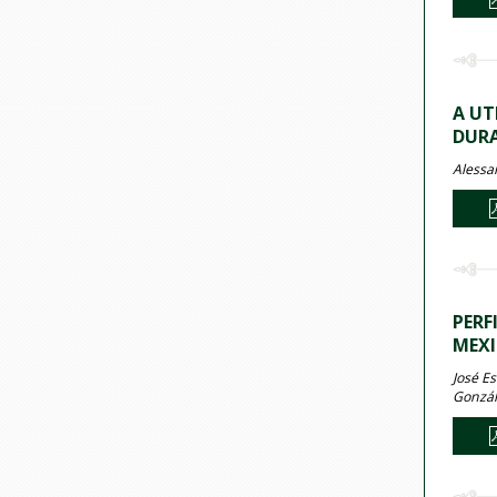
A UT
DURA
Alessa
PERF
MEX
José E
Gonzál