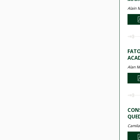
Alain 
FATO
ACAD
Alan M
CONS
QUED
Camila