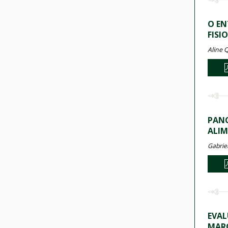
O EN
FISI
Aline Q
PANO
ALIM
Gabriel
EVAL
MARC