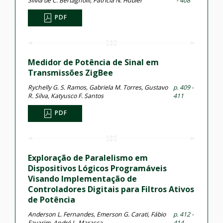
Silvia de C. Bertagnolli, Patricia N. Hübler
- 408
PDF
Medidor de Potência de Sinal em
Transmissões ZigBee
Rychelly G. S. Ramos, Gabriela M. Torres, Gustavo
p. 409 -
R. Silva, Katyusco F. Santos
411
PDF
Exploração de Paralelismo em
Dispositivos Lógicos Programáveis
Visando Implementação de
Controladores Digitais para Filtros Ativos
de Potência
Anderson L. Fernandes, Emerson G. Carati, Fábio
p. 412 -
Favarim, André L. Marasca
414