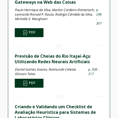
Gateways na Web das Coisas
Paulo Henrique da Silva, Marlon Cordeiro Domenech,
p.
Leonardo Ronald P. Rauta, Rodrigo Cândido da Silva,
298
Michelle S. Wangham
-
307
PDF
Previsão de Cheias do Rio Itajaí-Açu
Utilizando Redes Neurais Artificiais
Daniel Gomes Soares, Raimundo Celeste
p. 308 -
Ghizoni Teive
317
PDF
Criando e Validando um Checklist de
Avaliação Heurística para Sistemas de
Laboratórios Clínicos